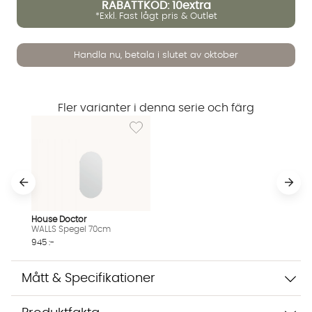
RABATTKOD: 10extra
*Exkl. Fast lågt pris & Outlet
Handla nu, betala i slutet av oktober
Fler varianter i denna serie och färg
Lägg till i önskelista: WALLS Spegel 70cm
Vi använder AI för att svara på dina frågor. Konversationen
sparas i upp till 24 timmar för att kunna hjälpa dig. Vi delar
inte dina uppgifter med tredje part. Läs mer i vår
integritetspolicy.
Jag godkänner att konversationen sparas
Starta chatten
House Doctor
WALLS Spegel 70cm
945 :-
Mått & Specifikationer