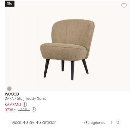
Lägg til
15%
SARA Fåtölj Teddy Sand
SARA Fåtölj Teddy Sand Finns även i dessa färger:
WOOOD
SARA Fåtölj Teddy Sand
KAMPANJ
3736 :-
4395 :-
Visar
40
av
45
artiklar
«
Föregående
1
2