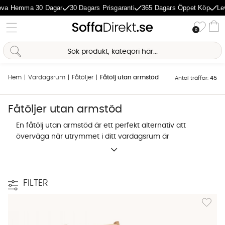
va Hemma 30 Dagar
30 Dagars Prisgaranti
365 Dagars Öppet Köp
Lev
Önske
0
Va
Sofia Direkt
Hem
Vardagsrum
Fåtöljer
Fåtölj utan armstöd
Antal träffar:
45
AI-assistent
Fåtöljer utan armstöd
En fåtölj utan armstöd är ett perfekt alternativ att
överväga när utrymmet i ditt vardagsrum är
begränsat. Den saknar de svepande armstöden som
finns på en klassisk farfars/klubb-fåtölj, vilket gör
stolen smalare och lättare att placera ut i
vardagsrummet. Ofta blir det den mer eftersökta
FILTER
platsen att sitta på i rummet av såväl äldre som
Lägg til
unga fåtöljsittare.
Vilka köper en fåtölj utan armstöd