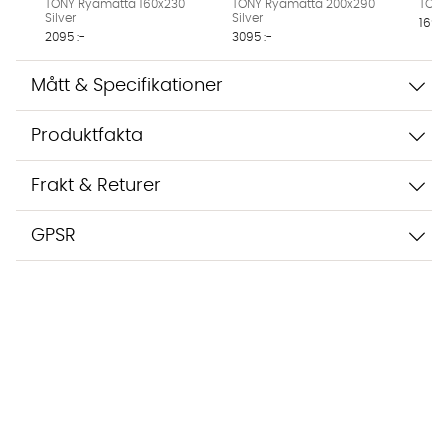
TONY Ryamatta 160x230
TONY Ryamatta 200x290
TONY
Silver
Silver
1695 
2095 :-
3095 :-
Mått & Specifikationer
Produktfakta
Frakt & Returer
GPSR