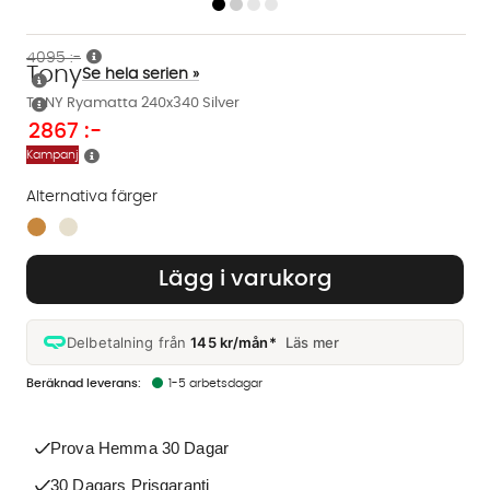
4095 :-
Tony
Se hela serien »
TONY Ryamatta 240x340 Silver
2867
:-
Kampanj
Alternativa färger
Finns även i dessa färger:
Lägg i varukorg
Delbetalning från
145 kr/mån*
Läs mer
1-5 arbetsdagar
Prova Hemma 30 Dagar
30 Dagars Prisgaranti