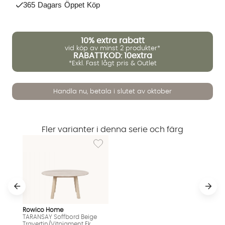
365 Dagars Öppet Köp
10%
extra rabatt
vid köp av minst 2 produkter*
RABATTKOD: 10extra
*Exkl. Fast lågt pris & Outlet
Vi använder AI för att svara på dina frågor. Konversationen
Handla nu, betala i slutet av oktober
sparas i upp till 24 timmar för att kunna hjälpa dig. Vi delar
inte dina uppgifter med tredje part. Läs mer i vår
integritetspolicy.
Jag godkänner att konversationen sparas
Fler varianter i denna serie och färg
Starta chatten
Lägg till i önskelista: TARANSAY Soffbord Be
Rowico Home
TARANSAY Soffbord Beige
Travertin/Vitpigment Ek