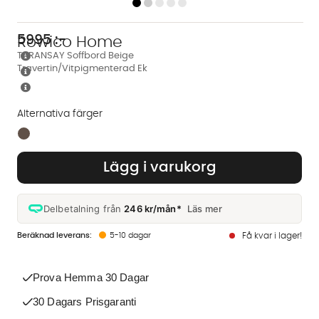
5995
:-
Rowico Home
TARANSAY Soffbord Beige
Travertin/Vitpigmenterad Ek
Alternativa färger
Finns även i dessa färger:
Lägg i varukorg
Delbetalning från
246 kr/mån*
Läs mer
5-10 dagar
Få kvar i lager!
Prova Hemma 30 Dagar
30 Dagars Prisgaranti