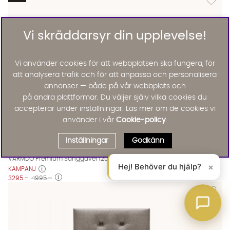
Vi skräddarsyr din upplevelse!
Vi använder cookies för att webbplatsen ska fungera, för
att analysera trafik och för att anpassa och personalisera
annonser — både på vår webbplats och
på andra plattformar. Du väljer själv vilka cookies du
accepterar under inställningar. Läs mer om de cookies vi
använder i vår
Cookie-policy
.
Inställningar
Godkänn
VÄRMDÖ Premium Sänggavel 120 Beige
VÄRMDÖ Premium Sänggavel 120 Beige
VÄRMDÖ Premium Sänggavel 120 Beige Finns även i dessa fär
Värmdö
VÄRMDÖ Premium Sänggavel 120 Beige
Hej! Behöver du hjälp?
×
KAMPANJ
3295 :-
4995 :-
Lägg til