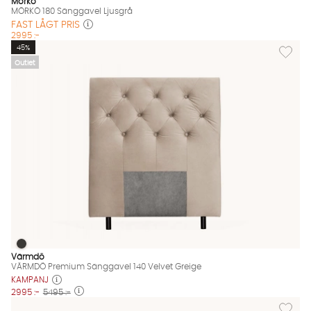
Mörkö
MÖRKÖ 180 Sänggavel Ljusgrå
FAST LÅGT PRIS
2995 :-
Lägg til
45%
Outlet
VÄRMDÖ Premium Sänggavel 140 Velvet Greige
VÄRMDÖ Premium Sänggavel 140 Velvet Greige Finns även i de
Värmdö
VÄRMDÖ Premium Sänggavel 140 Velvet Greige
KAMPANJ
2995 :-
5495 :-
Lägg til