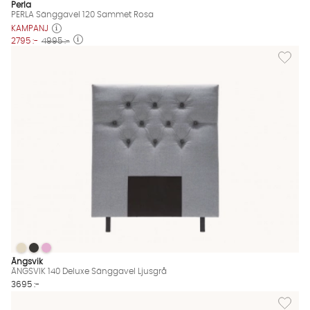
Perla
PERLA Sänggavel 120 Sammet Rosa
KAMPANJ
2795 :-
4995 :-
Lägg til
ÄNGSVIK 140 Deluxe Sänggavel Ljusgrå
ÄNGSVIK 140 Deluxe Sänggavel Ljusgrå
ÄNGSVIK 140 Deluxe Sänggavel Ljusgrå
ÄNGSVIK 140 Deluxe Sänggavel Ljusgrå Finns även i dessa färg
Ängsvik
ÄNGSVIK 140 Deluxe Sänggavel Ljusgrå
3695 :-
Lägg til