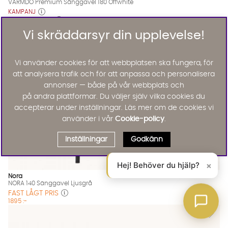
VÄRMDÖ Premium Sänggavel 180 Offwhite
KAMPANJ
4695 :-
6995 :-
Lägg til
Vi skräddarsyr din upplevelse!
Vi använder cookies för att webbplatsen ska fungera, för
att analysera trafik och för att anpassa och personalisera
annonser — både på vår webbplats och
på andra plattformar. Du väljer själv vilka cookies du
accepterar under inställningar. Läs mer om de cookies vi
använder i vår
Cookie-policy
.
Inställningar
Godkänn
Hej! Behöver du hjälp?
×
Nora
NORA 140 Sänggavel Ljusgrå
FAST LÅGT PRIS
1895 :-
Lägg til