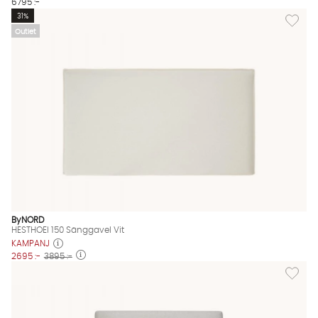
6795 :-
Lägg til
31%
Outlet
ByNORD
HESTHOEI 150 Sänggavel Vit
KAMPANJ
2695 :-
3895 :-
Lägg til