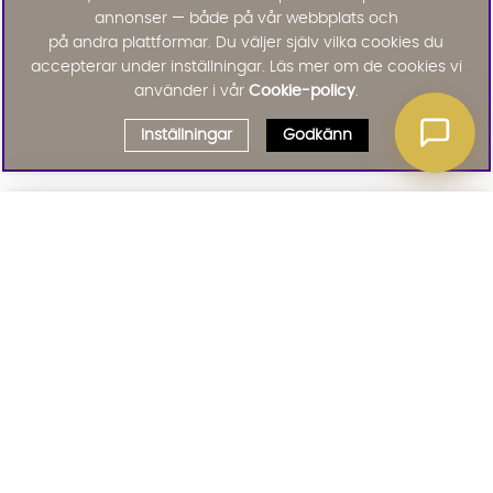
annonser — både på vår webbplats och
på andra plattformar. Du väljer själv vilka cookies du
accepterar under inställningar. Läs mer om de cookies vi
använder i vår
Cookie-policy
.
Inställningar
Godkänn
Välj delbetalning
Qliro
· Fast månadsbelopp
Signa upp till vårt nyhetsbrev
Produktpris
Missa inte våra nyhetsbrev som är fyllda med erbjudanden, nyheter
och inspiration
Representativt exempel
Att låna kostar pengar!
01. INFORMATION
Om du inte kan betala tillbaka skulden i tid