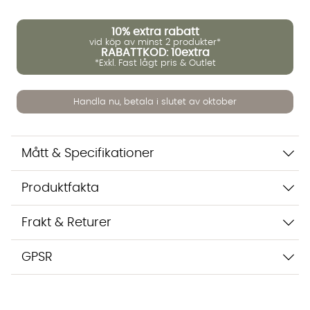
10%
extra rabatt
vid köp av minst 2 produkter*
RABATTKOD: 10extra
*Exkl. Fast lågt pris & Outlet
Vi använder AI för att svara på dina frågor. Konversationen
sparas i upp till 24 timmar för att kunna hjälpa dig. Vi delar
inte dina uppgifter med tredje part. Läs mer i vår
integritetspolicy.
Handla nu, betala i slutet av oktober
Jag godkänner att konversationen sparas
Starta chatten
Mått & Specifikationer
Produktfakta
Frakt & Returer
GPSR