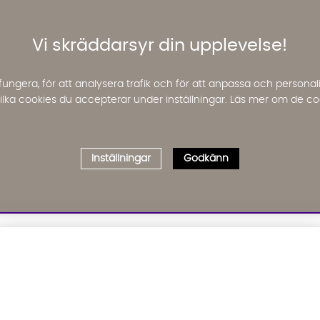
Vi skräddarsyr din upplevelse!
fungera, för att analysera trafik och för att anpassa och perso
 vilka cookies du accepterar under inställningar. Läs mer om de co
Inställningar
Godkänn
Välj delbetalning
Qliro
· Fast månadsbelopp
01. INFORMATION
02. BR
Produktpris
Om oss
Affil