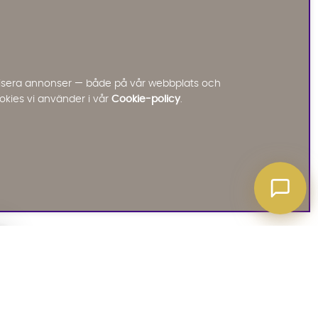
Vi använder AI för att svara på dina frågor.
Konversationen sparas i upp till 24 timmar för att
kunna hjälpa dig. Vi delar inte dina uppgifter med
tredje part. Läs mer i vår integritetspolicy.
Jag godkänner att konversationen sparas
nalisera annonser — både på vår webbplats och
Starta chatten
okies vi använder i vår
Cookie-policy
.
A ATT VETA
03. SOCIALA MEDIER
iates