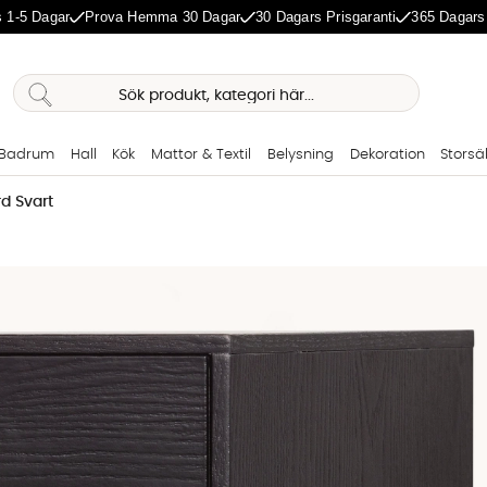
 1-5 Dagar
Prova Hemma 30 Dagar
30 Dagars Prisgaranti
365 Dagars
Badrum
Hall
Kök
Mattor & Textil
Belysning
Dekoration
Storsä
d Svart