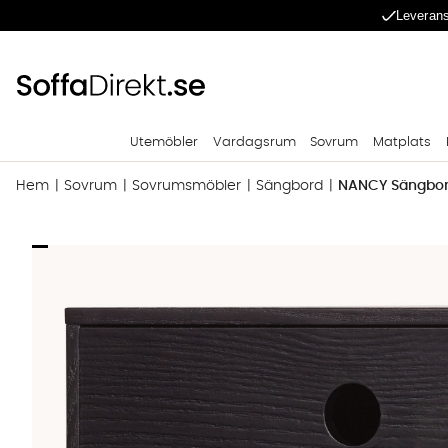
Leverans
Utemöbler
Vardagsrum
Sovrum
Matplats
Hem
Sovrum
Sovrumsmöbler
Sängbord
NANCY Sängbor
Produktbilder NANCY Sängbord Svart