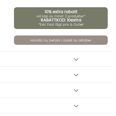
10%
extra rabatt
vid köp av minst 2 produkter*
RABATTKOD: 10extra
*Exkl. Fast lågt pris & Outlet
Handla nu, betala i slutet av oktober