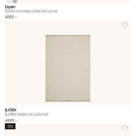
ESPEN Ullmatta 240x340 Linne
ESPEN Ullmatta 240x340 Linne
ESPEN Ullmatta 240x340 Linne Finns även i dessa färger:
Espen
ESPEN Ullmatta 240x340 Linne
4095 :-
Lägg til
BJÖRN
BJÖRN Matta Vit 240x340
4995 :-
Lägg til
30%