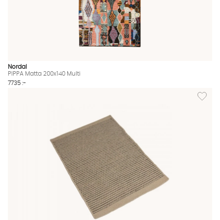
Nordal
PIPPA Matta 200x140 Multi
7735 :-
Lägg till