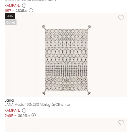
KAMPANJ
1817 :-
2595 :-
Lägg til
38%
Outlet
Jana
JANA Matta 160x230 Mörkgrå/Offwhite
KAMPANJ
2495 :-
3995 :-
Lägg til