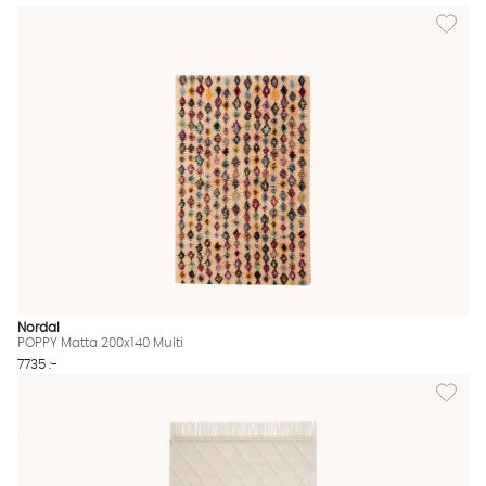
Lägg til
Nordal
POPPY Matta 200x140 Multi
7735 :-
Lägg til