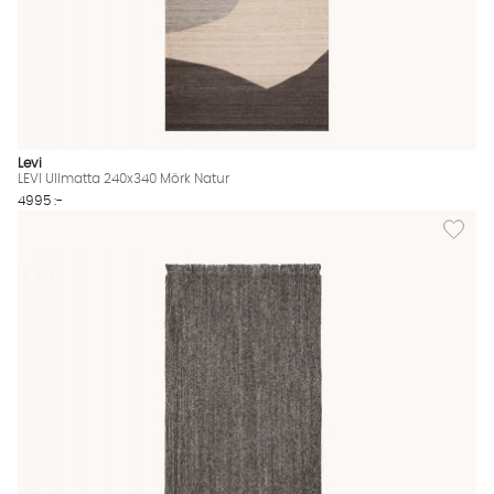
Levi
LEVI Ullmatta 240x340 Mörk Natur
4995 :-
Lägg til