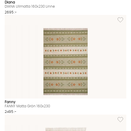
Diana
DIANA Ullmatta 160x230 Linne
2695 :-
Lägg til
Fanny
FANNY Matta Grön 160x230
2495 :-
Lägg til