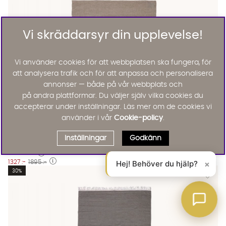
Vi skräddarsyr din upplevelse!
Vi använder cookies för att webbplatsen ska fungera, för
att analysera trafik och för att anpassa och personalisera
annonser — både på vår webbplats och
på andra plattformar. Du väljer själv vilka cookies du
accepterar under inställningar. Läs mer om de cookies vi
använder i vår
Cookie-policy
.
LIZA Ullmatta 160x230 Mörkbeige
LIZA Ullmatta 160x230 Mörkbeige
LIZA Ullmatta 160x230 Mörkbeige Finns även i dessa färger:
Liza
Inställningar
Godkänn
LIZA Ullmatta 160x230 Mörkbeige
KAMPANJ
Hej! Behöver du hjälp?
×
1327 :-
1895 :-
Lägg til
30%