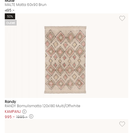
Malte
MALTE Matta 60x90 Brun
495 :-
Lägg til
50%
Outlet
Randy
RANDY Bomullsmatta 120x180 Multi/Offwhite
KAMPANJ
995 :-
1995 :-
Lägg til