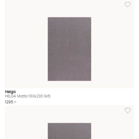
Lägg til
Helga
HELGA Matta 160x230 Grå
1295 :-
Lägg til