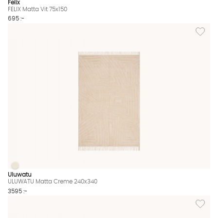
Felix
FELIX Matta Vit 75x150
695 :-
Lägg til
ULUWATU Matta Creme 240x340
ULUWATU Matta Creme 240x340 Finns även i dessa färger:
Uluwatu
ULUWATU Matta Creme 240x340
3595 :-
Lägg til