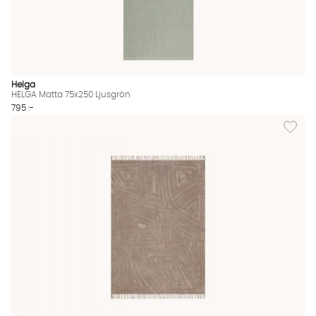
Helga
HELGA Matta 75x250 Ljusgrön
795 :-
Lägg til