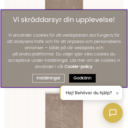
Vi skräddarsyr din upplevelse!
Vi använder cookies för att webbplatsen ska fungera, för
att analysera trafik och för att anpassa och personalisera
annonser — både på vår webbplats och
på andra plattformar. Du väljer själv vilka cookies du
accepterar under inställningar. Läs mer om de cookies vi
Ubud
använder i vår
Cookie-policy
.
UBUD Matta Linne 200x300
2795 :-
Lägg til
Inställningar
Godkänn
Hej! Behöver du hjälp?
×