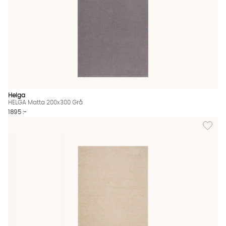
Helga
HELGA Matta 200x300 Grå
1895 :-
Lägg til