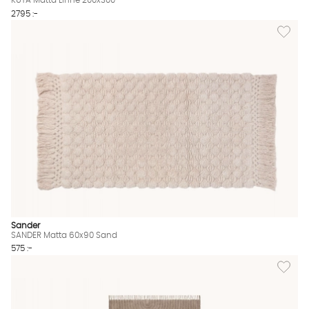
KUTA Matta Linne 200x300
2795 :-
Lägg til
Sander
SANDER Matta 60x90 Sand
575 :-
Lägg til