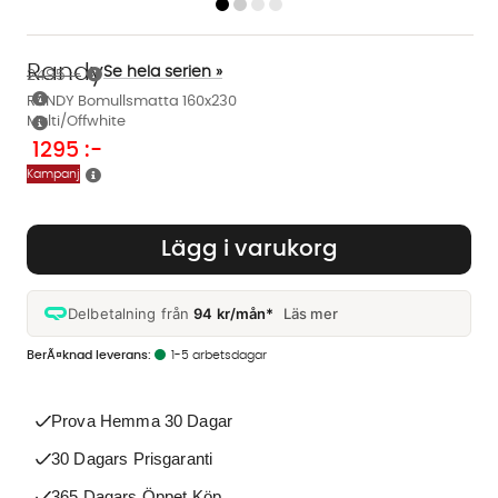
Randy
Se hela serien »
2495 :-
RANDY Bomullsmatta 160x230
Multi/Offwhite
1295
:-
Kampanj
Lägg i varukorg
Delbetalning från
94 kr/mån*
Läs mer
1-5 arbetsdagar
Prova Hemma 30 Dagar
30 Dagars Prisgaranti
365 Dagars Öppet Köp