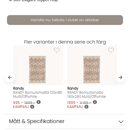
Handla nu, betala i slutet av oktober
Fler varianter i denna serie och färg
Lägg till i önskelista: RANDY Bomullsmatta 1
Lägg till i ö
Randy
Randy
RANDY Bomullsmatta 120x180
RANDY Bomullsmatta
Multi/Offwhite
190x290 Multi/Offwhite
995 :-
1995 :-
1995 :-
3495 :-
Vi använder AI för att svara på dina frågor. Konversationen
KAMPANJ
KAMPANJ
sparas i upp till 24 timmar för att kunna hjälpa dig. Vi delar
inte dina uppgifter med tredje part. Läs mer i vår
Mått & Specifikationer
integritetspolicy.
Jag godkänner att konversationen sparas