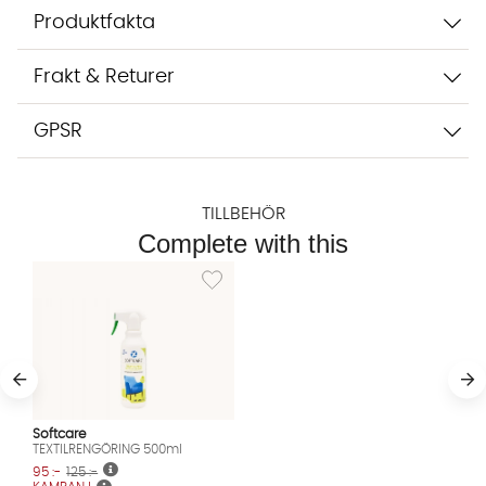
Starta chatten
Produktfakta
Frakt & Returer
GPSR
TILLBEHÖR
Complete with this
Lägg till i önskelista: TEXTILRENGÖRING 500m
Softcare
TEXTILRENGÖRING 500ml
95 :-
125 :-