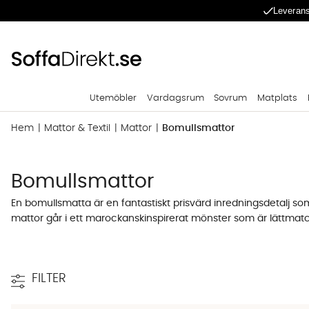
Leverans
Utemöbler
Vardagsrum
Sovrum
Matplats
Hem
Mattor & Textil
Mattor
Bomullsmattor
Bomullsmattor
En bomullsmatta är en fantastiskt prisvärd inredningsdetalj som
mattor går i ett marockanskinspirerat mönster som är lättmatcha
varmt rekommendera en bomullsmatta.
Snyggt, trendigt och prisvärt
FILTER
För det mesta är det senaste modet väldigt dyrt och exklusivt.