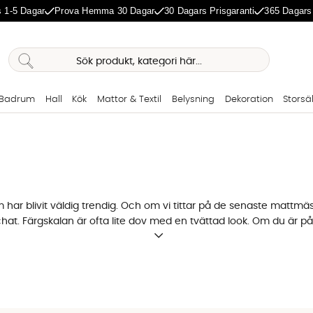
 1-5 Dagar
Prova Hemma 30 Dagar
30 Dagars Prisgaranti
365 Dagars
Badrum
Hall
Kök
Mattor & Textil
Belysning
Dekoration
Storsä
 har blivit väldig trendig. Och om vi tittar på de senaste mattmäs
t. Färgskalan är ofta lite dov med en tvättad look. Om du är på j
 Med bommullsmattorna är det annorlunda - här finns det en trendi