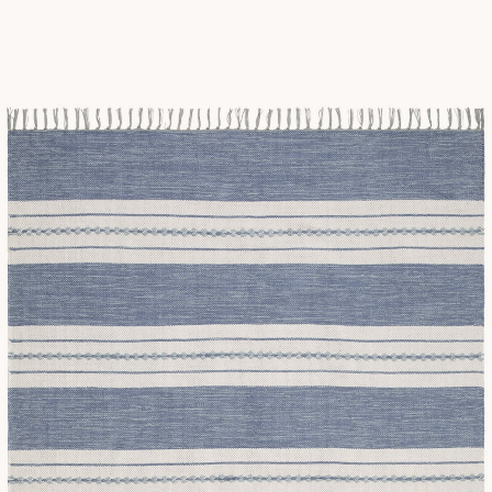
 låga priser. Vår mattkollektion finns i en bred färgskala med lä
eller sovrummet som behöver ett lyft så gör sig bomullsmattan perf
m gångmattor och vardagsrumsmattor. Det gör det lätt för dig a
i helt fel där hemma så kan du enkelt skicka tillbaka varan till o
tt byta matta om du skulle tröttna. Hoppas att du kan hitta din nya f