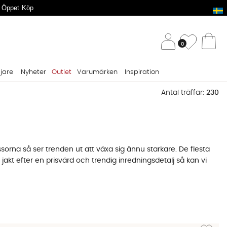
 Öppet Köp
/ 
Önskelis
0
Va
ljare
Nyheter
Outlet
Varumärken
Inspiration
Antal träffar:
230
sorna så ser trenden ut att växa sig ännu starkare. De flesta
akt efter en prisvärd och trendig inredningsdetalj så kan vi
g matta för alla plånböcker. Vi kan stolt visa upp ett brett
Lägg till