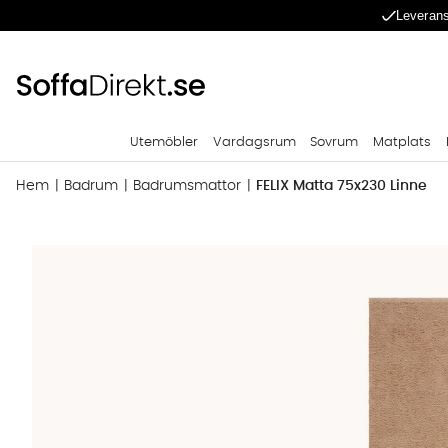
Leverans
Utemöbler
Vardagsrum
Sovrum
Matplats
Hem
Badrum
Badrumsmattor
FELIX Matta 75x230 Linne
Produktbilder FELIX Matta 75x230 Linne