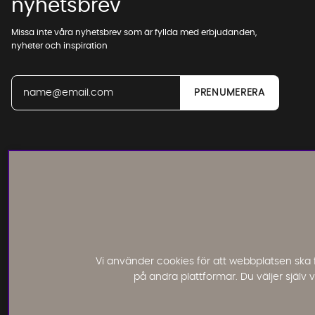
nyhetsbrev
Missa inte våra nyhetsbrev som är fyllda med erbjudanden,
nyheter och inspiration
Läs och lämna kundomdömen:
Vi använder cookies för att webbplatsen ska 
på andra plattformar. Du väljer själv