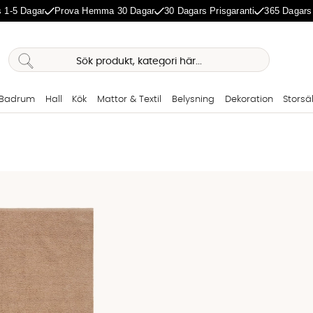
 1-5 Dagar
Prova Hemma 30 Dagar
30 Dagars Prisgaranti
365 Dagars
Badrum
Hall
Kök
Mattor & Textil
Belysning
Dekoration
Storsä