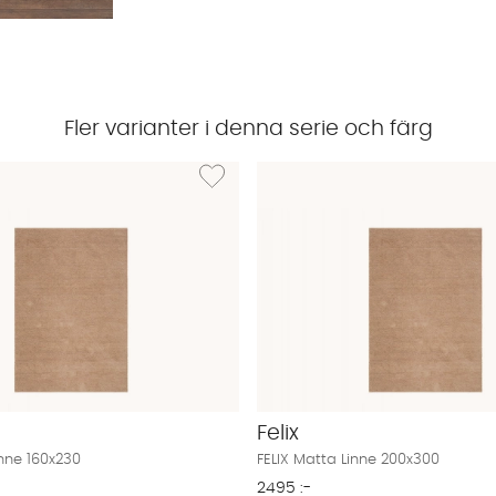
Fler varianter i denna serie och färg
LIX Matta Linne 135x195
Lägg till i önskelista: FELIX Matta Linne 160x23
Felix
inne 160x230
FELIX Matta Linne 200x300
2495 :-