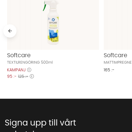
Softcare
Softcare
TEXTILRENGÖRING 500ml
MATTIMPREGNE
KAMPANJ
165 :-
95 :-
125 :-
Signa upp till vårt