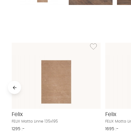
Lägg till i önskelista: FE
Felix
Felix
FELIX Matta Linne 135x195
FELIX Matta L
1295 :-
1695 :-