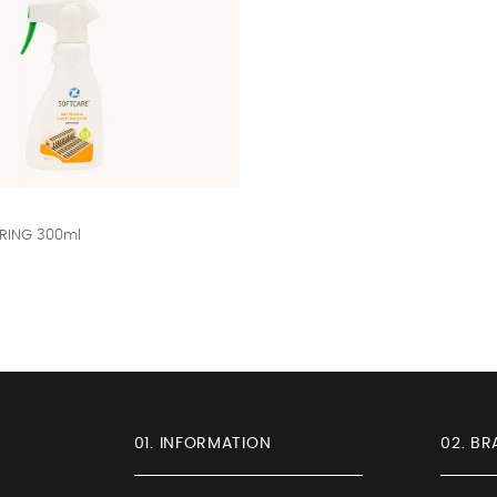
RING 300ml
01. INFORMATION
02. BR