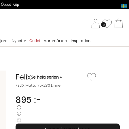
 Öppet Köp
/ 
Önskelis
0
Va
ljare
Nyheter
Outlet
Varumärken
Inspiration
Lägg till i önskelista: FE
Felix
Se hela serien »
FELIX Matta 75x230 Linne
895
:-