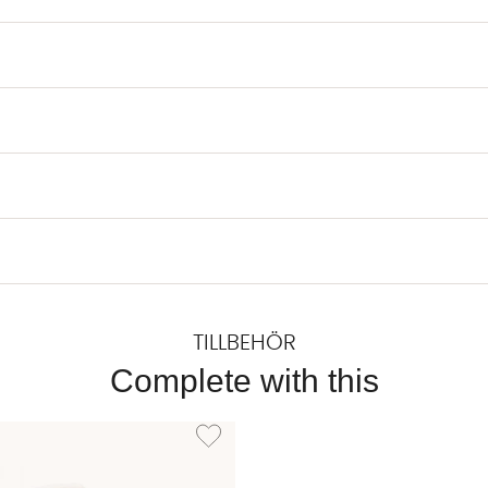
TILLBEHÖR
Complete with this
EXTILRENGÖRING 500ml
Lägg till i önskelista: MATTIMPREGNERING 300