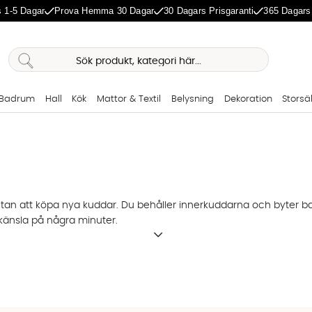
 1-5 Dagar
Prova Hemma 30 Dagar
30 Dagars Prisgaranti
365 Dagars
Badrum
Hall
Kök
Mattor & Textil
Belysning
Dekoration
Storsä
utan att köpa nya kuddar. Du behåller innerkuddarna och byter ba
y känsla på några minuter.
gaste måttet för soffkuddar. Andra populära mått är 45x45, 60x60 
igare och snyggare kudde. Blanda gärna olika storlekar i soffan för