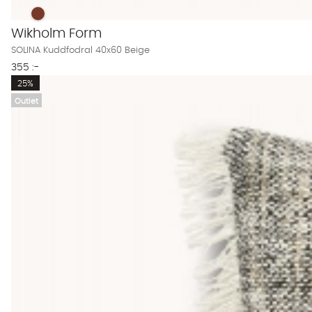
SOLINA Kuddfodral 40x60 Beige Finns även i dessa färger:
SOLINA Kuddfodral 40x60 Beige
Wikholm Form
SOLINA Kuddfodral 40x60 Beige
355 :-
25%
Outlet