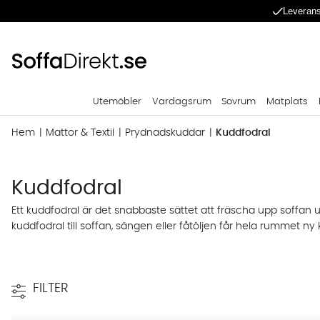
Leverans
Utemöbler
Vardagsrum
Sovrum
Matplats
Hem
Mattor & Textil
Prydnadskuddar
Kuddfodral
Kuddfodral
Ett kuddfodral är det snabbaste sättet att fräscha upp soffan 
kuddfodral till soffan, sängen eller fåtöljen får hela rummet n
Stort utbud av olika storlekar
Våra kuddfodral finns i flera storlekar, och 50x50 är det vanli
FILTER
innerkudde innan du väljer. Ett fodral som sitter åt ger en fyll
framför skapar djup och balans.