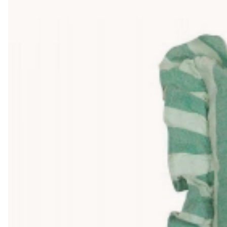
Färgglada och mönstrade kuddfodral
Här hittar du allt från enfärgade och diskreta fodral till färgg
medan ett par färgstarka fodral lyfter en mer neutral inrednin
ett par enfärgade för att hålla ihop helheten, på samma sätt
Att byta överdrag istället för att köpa nya kuddar är både ek
säsong: ljusare och färgglada fodral på våren, lugnare toner n
på soffadirekt.se.