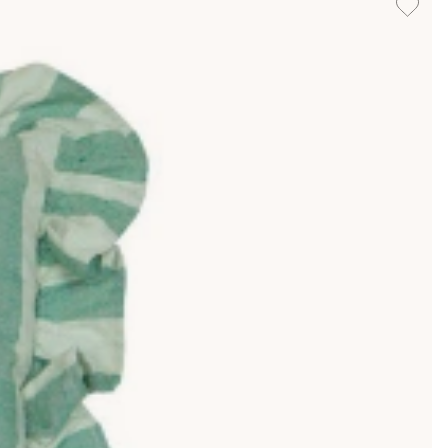
a lugn och ro väljer du fodral i en ton som matchar soffan,
offan är hållen i en färg. Kombinera ett mönstrat fodral med
ett enkelt grepp. Du kan också variera dina kuddfodral efter
oss också. Handla tryggt med snabb leverans och öppet köp