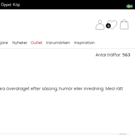
 Öppet Köp
/ 
Önskelis
0
Va
ljare
Nyheter
Outlet
Varumärken
Inspiration
Antal träffar:
563
ra överdraget efter säsong, humör eller inredning. Med rätt
och avlånga 50x90 till nack- och ryggstöd. Mät din
 ett mer levande uttryck. Större fodral längst bak och mindre
Lägg till