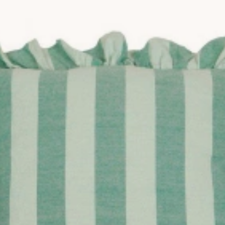
lada och mönstrade kuddfodral i olika färger och material. Vill du h
g. Mönstrade kuddfodral fungerar fint som accent när resten av s
 som med dina övriga prydnadskuddar.
onomiskt och mer miljövänligt. -du förnyar prydnadskuddarna med 
är det blir mörkare ute. Saknar du
innerkuddar
hittar du dem hos 