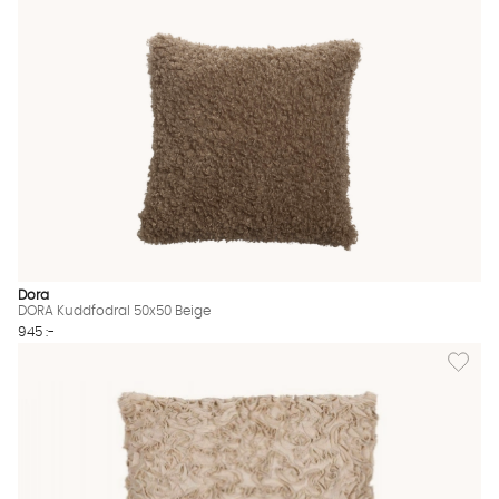
Dora
DORA Kuddfodral 50x50 Beige
945 :-
Lägg til