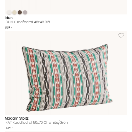
IDUN Kuddfodral 48x48 Blå
IDUN Kuddfodral 48x48 Blå
IDUN Kuddfodral 48x48 Blå
IDUN Kuddfodral 48x48 Blå
IDUN Kuddfodral 48x48 Blå Finns även i dessa färger:
Idun
IDUN Kuddfodral 48x48 Blå
195 :-
Lägg til
Madam Stoltz
IKAT Kuddfodral 50x70 Offwhite/Grön
395 :-