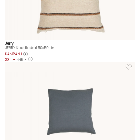
Jerry
JERRY Kuddfodral 50x50 Lin
KAMPANJ
334 :-
445 :-
Lägg til