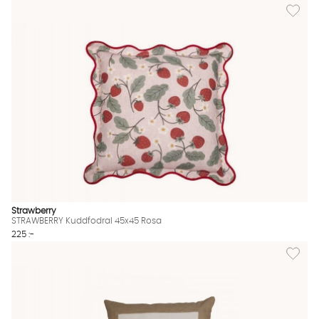
Lägg til
Strawberry
STRAWBERRY Kuddfodral 45x45 Rosa
225 :-
Lägg til