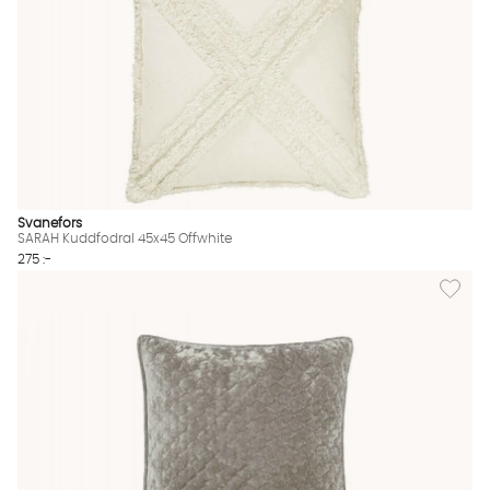
Svanefors
SARAH Kuddfodral 45x45 Offwhite
275 :-
Lägg til