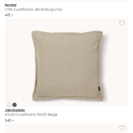
Nordal
LYRA Kuddfodral 48x48 Burgundy
415 :-
Lägg til
ASLAN Kuddfodral 50x50 Beige
ASLAN Kuddfodral 50x50 Beige
ASLAN Kuddfodral 50x50 Beige Finns även i dessa färger:
Jakobsdals
ASLAN Kuddfodral 50x50 Beige
345 :-
Lägg til