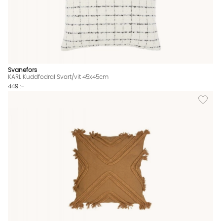
Svanefors
KARL Kuddfodral Svart/vit 45x45cm
449 :-
Lägg til