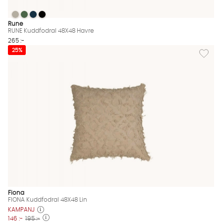
RUNE Kuddfodral 48X48 Havre
RUNE Kuddfodral 48X48 Havre
RUNE Kuddfodral 48X48 Havre
RUNE Kuddfodral 48X48 Havre
RUNE Kuddfodral 48X48 Havre Finns även i dessa färger:
Rune
RUNE Kuddfodral 48X48 Havre
265 :-
Lägg til
25%
Fiona
FIONA Kuddfodral 48X48 Lin
KAMPANJ
146 :-
195 :-