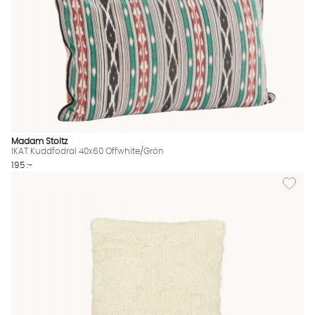
Madam Stoltz
IKAT Kuddfodral 40x60 Offwhite/Grön
195 :-
Lägg til