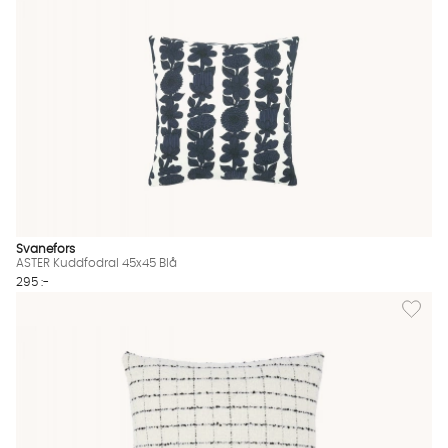
Svanefors
ASTER Kuddfodral 45x45 Blå
295 :-
Lägg til