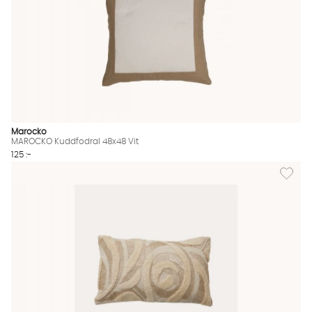
Marocko
MAROCKO Kuddfodral 48x48 Vit
125 :-
Lägg til