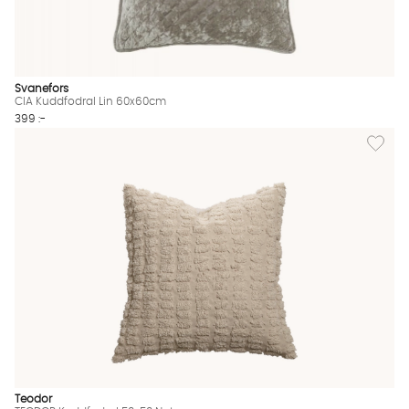
Svanefors
CIA Kuddfodral Lin 60x60cm
399 :-
Lägg til
Teodor