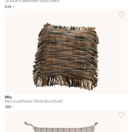
TEODOR Kuddfodral 50x50 Natur
945 :-
Lägg til
Milu
MILU Kuddfodral 50x50 Brun/Svart
385 :-
Lägg til