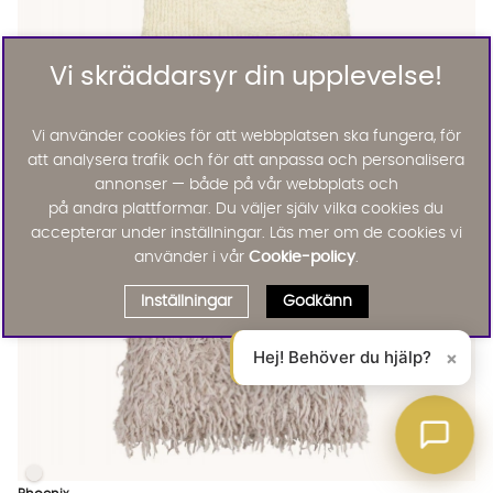
Vi skräddarsyr din upplevelse!
Svanefors
CLOUD Kuddfodral 45x45 Offwhite
Vi använder cookies för att webbplatsen ska fungera, för
495 :-
att analysera trafik och för att anpassa och personalisera
Lägg til
annonser — både på vår webbplats och
på andra plattformar. Du väljer själv vilka cookies du
accepterar under inställningar. Läs mer om de cookies vi
använder i vår
Cookie-policy
.
Inställningar
Godkänn
Hej! Behöver du hjälp?
×
PHOENIX Kuddfodral 45x45 Sand
PHOENIX Kuddfodral 45x45 Sand Finns även i dessa färger: