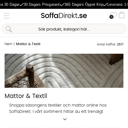
agar
30 Dagars Prisgaranti
365 Dagars Öppet Köp
Leverans 1-5 Daga
Önske
0
Va
Hem
Mattor & Textil
Antal träffar:
2517
Mattor & Textil
Shoppa säsongens textilier och mattor online hos
SoffaDirekt. I vårt sortiment hittar du ett trendigt
utbud av prydnadskuddar, mattor och andra textilier
Sofia Direkt
för hemmets alla rum.
AI-assistent