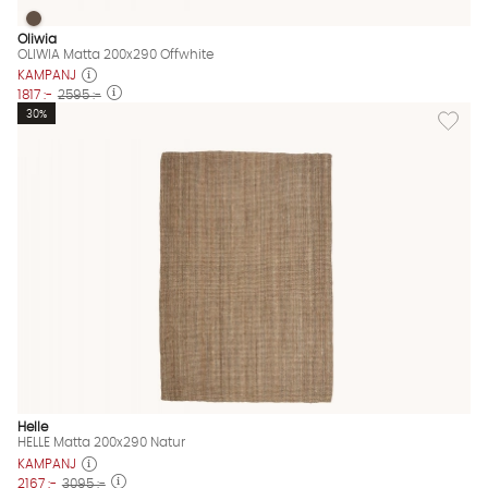
OLIWIA Matta 200x290 Offwhite
OLIWIA Matta 200x290 Offwhite Finns även i dessa färger:
Oliwia
OLIWIA Matta 200x290 Offwhite
KAMPANJ
1817 :-
2595 :-
Lägg til
30%
Helle
HELLE Matta 200x290 Natur
KAMPANJ
2167 :-
3095 :-