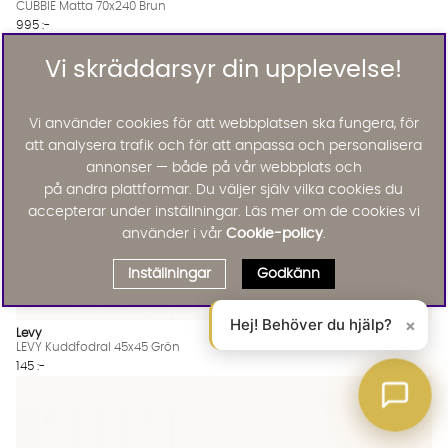
CUBBIE Matta 70x240 Brun
995 :-
Lägg til
Vi skräddarsyr din upplevelse!
Vi använder cookies för att webbplatsen ska fungera, för
att analysera trafik och för att anpassa och personalisera
annonser — både på vår webbplats och
på andra plattformar. Du väljer själv vilka cookies du
accepterar under inställningar. Läs mer om de cookies vi
använder i vår
Cookie-policy
.
Inställningar
Godkänn
Hej! Behöver du hjälp?
×
Levy
LEVY Kuddfodral 45x45 Grön
145 :-
Lägg til