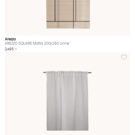
Arezzo
AREZZO SQUARE Matta 200x290 Linne
2495 :-
Lägg til