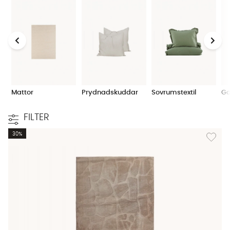
Mattor
Prydnadskuddar
Sovrumstextil
Ga
FILTER
Lägg til
30%