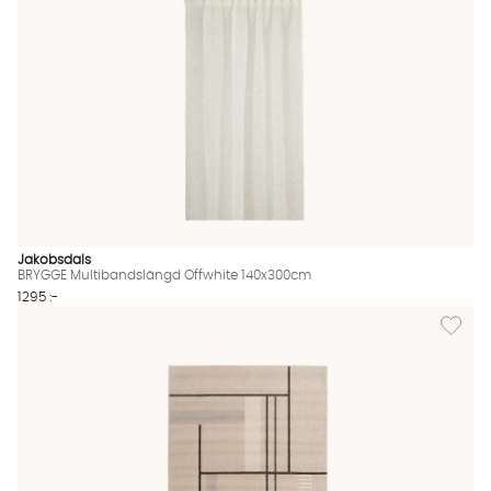
Jakobsdals
BRYGGE Multibandslängd Offwhite 140x300cm
1295 :-
Lägg til