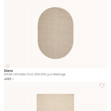
DIANA Ullmatta Oval 200x300 Ljus Melange
DIANA Ullmatta Oval 200x300 Ljus Melange Finns även i dessa 
Diana
DIANA Ullmatta Oval 200x300 Ljus Melange
4395 :-
Lägg til