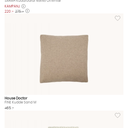
SARAH Kuddfodral 45x45 Offwhite
KAMPANJ
220 :-
275 :-
Lägg til
House Doctor
FINE Kudde Sand M
465 :-
Lägg til