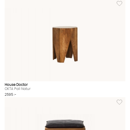
Lägg till
House Doctor
OKTA Pall Natur
2595 :-
Lägg till