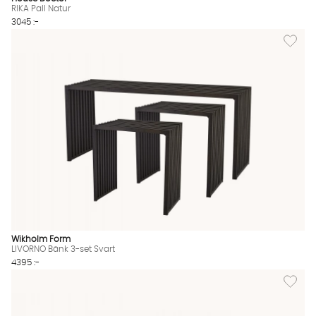
RIKA Pall Natur
3045 :-
Lägg til
Wikholm Form
LIVORNO Bänk 3-set Svart
4395 :-
Lägg till