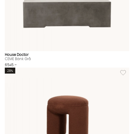
House Doctor
CEME Bänk Grå
6545 :-
Lägg til
28%