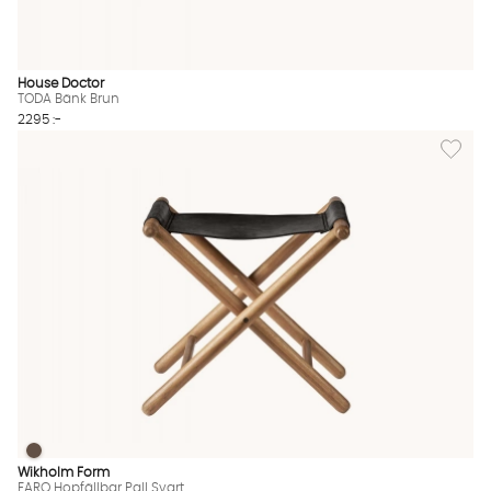
House Doctor
TODA Bänk Brun
2295 :-
Lägg till
FARO Hopfällbar Pall Svart
FARO Hopfällbar Pall Svart Finns även i dessa färger:
Wikholm Form
FARO Hopfällbar Pall Svart