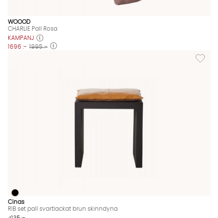
WOOOD
CHARLIE Pall Rosa
KAMPANJ
1696 :-
1995 :-
Lägg til
RIB set pall svartlackat brun skinndyna
RIB set pall svartlackat brun skinndyna Finns även i dessa färg
Cinas
RIB set pall svartlackat brun skinndyna