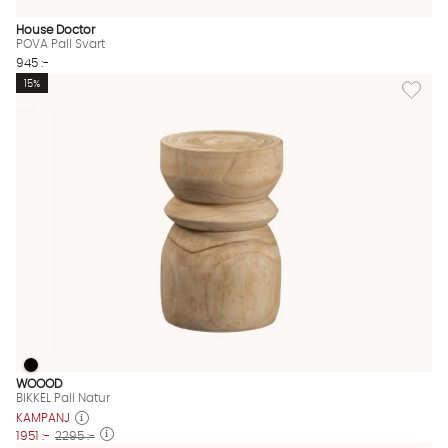
House Doctor
POVA Pall Svart
945 :-
Lägg till
15%
BIKKEL Pall Natur
BIKKEL Pall Natur Finns även i dessa färger:
WOOOD
BIKKEL Pall Natur
KAMPANJ
1951 :-
2295 :-