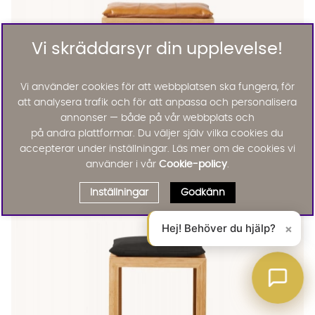
Vi skräddarsyr din upplevelse!
Vi använder cookies för att webbplatsen ska fungera, för
att analysera trafik och för att anpassa och personalisera
annonser — både på vår webbplats och
på andra plattformar. Du väljer själv vilka cookies du
RIB Set Bambu 2-sits Bänk Brun Skinndyna
RIB Set Bambu 2-sits Bänk Brun Skinndyna Finns även i dessa f
accepterar under inställningar. Läs mer om de cookies vi
Cinas
RIB Set Bambu 2-sits Bänk Brun Skinndyna
använder i vår
Cookie-policy
.
4225 :-
Lägg til
Inställningar
Godkänn
Hej! Behöver du hjälp?
×