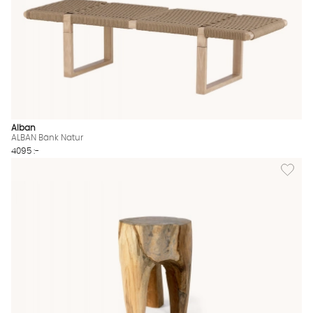
Alban
ALBAN Bänk Natur
4095 :-
Lägg till