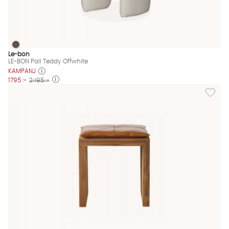
LE-BON Pall Teddy Offwhite
LE-BON Pall Teddy Offwhite Finns även i dessa färger:
Le-bon
LE-BON Pall Teddy Offwhite
KAMPANJ
1795 :-
2495 :-
Lägg till