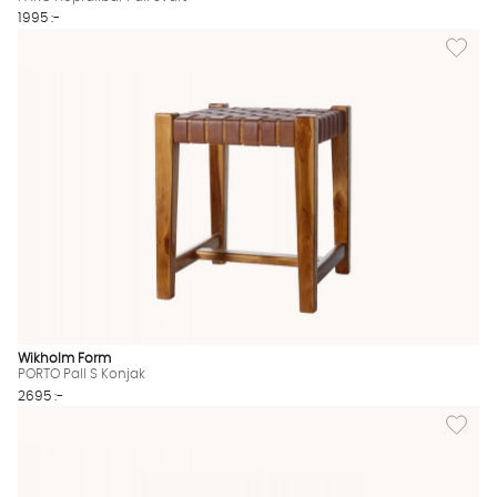
1995 :-
Lägg till
Wikholm Form
PORTO Pall S Konjak
2695 :-
Lägg til