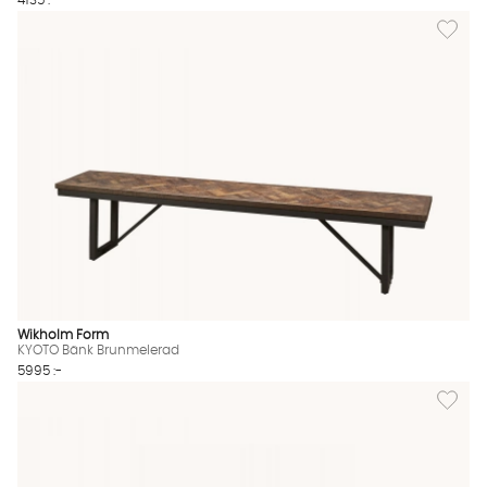
4135 :-
Lägg til
Wikholm Form
KYOTO Bänk Brunmelerad
5995 :-
Lägg til