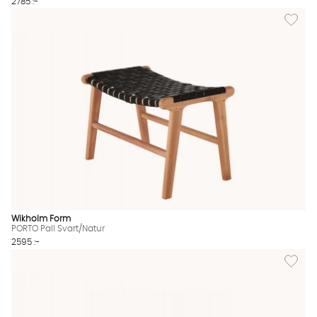
2785 :-
Lägg til
Wikholm Form
PORTO Pall Svart/Natur
2595 :-
Lägg til