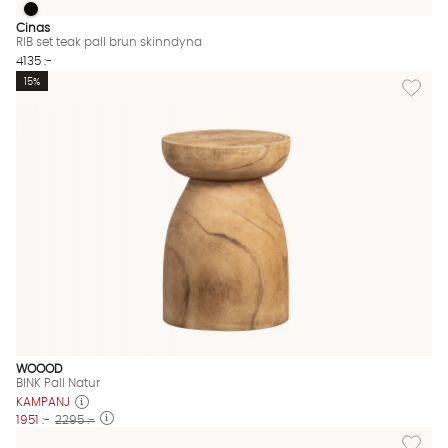
RIB set teak pall brun skinndyna
RIB set teak pall brun skinndyna Finns även i dessa färger:
Cinas
RIB set teak pall brun skinndyna
4135 :-
Lägg till
15%
WOOOD
BINK Pall Natur
KAMPANJ
1951 :-
2295 :-
Lägg till