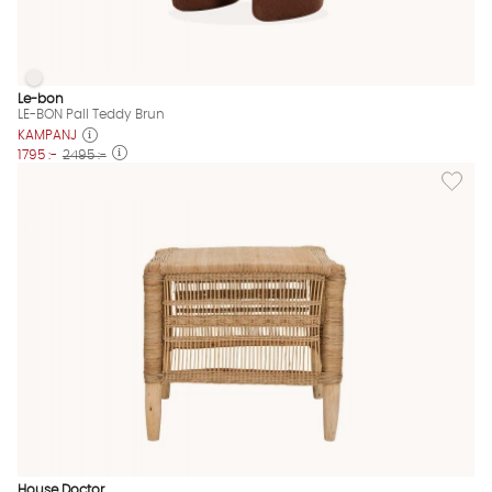
LE-BON Pall Teddy Brun
LE-BON Pall Teddy Brun Finns även i dessa färger:
Le-bon
LE-BON Pall Teddy Brun
KAMPANJ
1795 :-
2495 :-
Lägg till
House Doctor