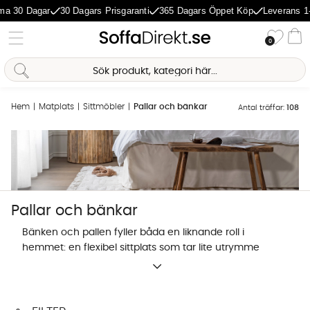
 Dagar
30 Dagars Prisgaranti
365 Dagars Öppet Köp
Leverans 1-5 Dag
Önske
0
Va
Hem
Matplats
Sittmöbler
Pallar och bänkar
Antal träffar:
108
Pallar och bänkar
Bänken och pallen fyller båda en liknande roll i
hemmet: en flexibel sittplats som tar lite utrymme
och fungerar på fler ställen än en stol. En hallbänk
löser sittplatsen vid skobytet. En sittbänk längs ett
matbord rymmer fler gäster utan att ta mer plats än
Sofia Direkt
AI-assistent
stolarna. En pall dubblar som sidobord eller extra