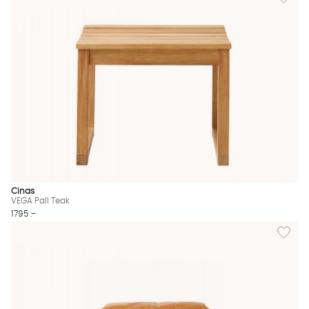
Cinas
VEGA Pall Teak
1795 :-
Lägg til