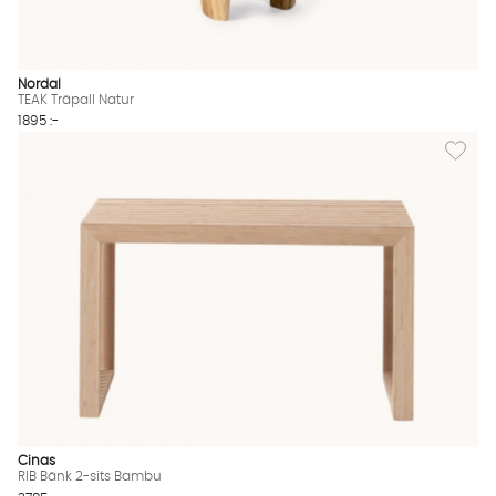
Nordal
TEAK Träpall Natur
1895 :-
Lägg til
Cinas
RIB Bänk 2-sits Bambu