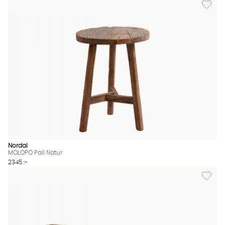
Lägg til
Nordal
MOLOPO Pall Natur
2345 :-
Lägg til