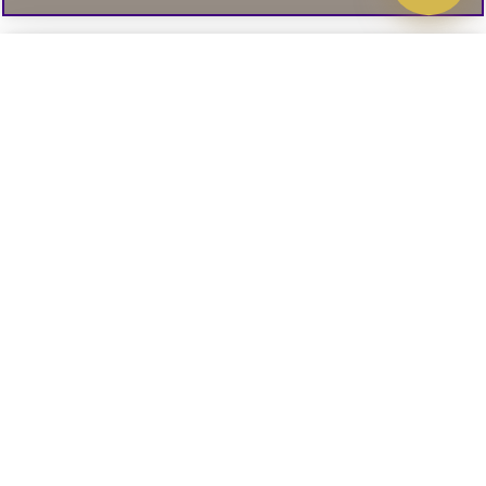
Välj delbetalning
Qliro
· Fast månadsbelopp
Signa upp till vårt nyhetsbrev
Produktpris
Missa inte våra nyhetsbrev som är fyllda med erbjudanden, nyheter
och inspiration
Representativt exempel
Att låna kostar pengar!
01. INFORMATION
Om du inte kan betala tillbaka skulden i tid
riskerar du en betalningsanmärkning. Det kan
leda till svårigheter att få hyra bostad,
teckna abonnemang och få nya lån. För stöd,
02. BRA ATT VETA
vänd dig till budget- och skuldrådgivningen i
din kommun. Kontaktuppgifter finns på
konsumentverket.se
.
Läs och lämna kundomdömen: