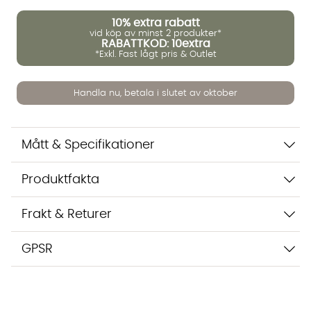
Vi använder AI för att svara på dina frågor. Konversationen
10%
extra rabatt
sparas i upp till 24 timmar för att kunna hjälpa dig. Vi delar
vid köp av minst 2 produkter*
inte dina uppgifter med tredje part. Läs mer i vår
RABATTKOD: 10extra
integritetspolicy.
*Exkl. Fast lågt pris & Outlet
Jag godkänner att konversationen sparas
Starta chatten
Handla nu, betala i slutet av oktober
Mått & Specifikationer
Produktfakta
Frakt & Returer
GPSR