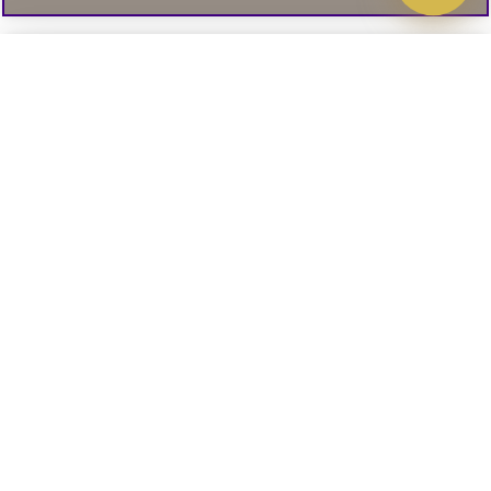
Välj delbetalning
Qliro
· Fast månadsbelopp
Signa upp till vårt nyhetsbrev
Produktpris
Missa inte våra nyhetsbrev som är fyllda med erbjudanden, nyheter
och inspiration
Representativt exempel
Att låna kostar pengar!
01. INFORMATION
Om du inte kan betala tillbaka skulden i tid
riskerar du en betalningsanmärkning. Det kan
leda till svårigheter att få hyra bostad,
teckna abonnemang och få nya lån. För stöd,
02. BRA ATT VETA
vänd dig till budget- och skuldrådgivningen i
din kommun. Kontaktuppgifter finns på
konsumentverket.se
.
Läs och lämna kundomdömen: