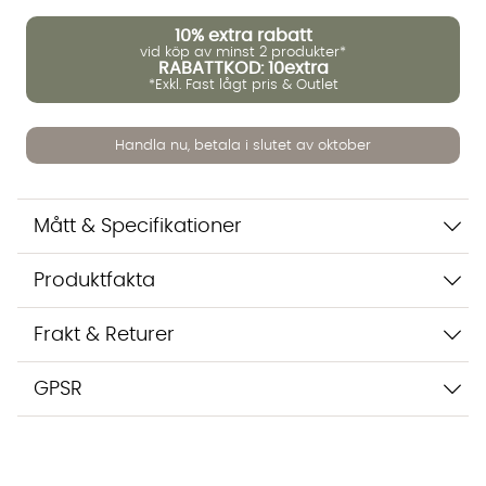
Vi använder AI för att svara på dina frågor. Konversationen
10%
extra rabatt
sparas i upp till 24 timmar för att kunna hjälpa dig. Vi delar
vid köp av minst 2 produkter*
inte dina uppgifter med tredje part. Läs mer i vår
RABATTKOD: 10extra
integritetspolicy.
*Exkl. Fast lågt pris & Outlet
Jag godkänner att konversationen sparas
Starta chatten
Handla nu, betala i slutet av oktober
Mått & Specifikationer
Produktfakta
Frakt & Returer
GPSR