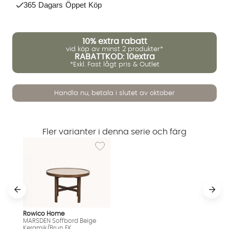
365 Dagars Öppet Köp
10%
extra rabatt
vid köp av minst 2 produkter*
RABATTKOD: 10extra
*Exkl. Fast lågt pris & Outlet
Handla nu, betala i slutet av oktober
Vi använder AI för att svara på dina frågor. Konversationen
sparas i upp till 24 timmar för att kunna hjälpa dig. Vi delar
Fler varianter i denna serie och färg
inte dina uppgifter med tredje part. Läs mer i vår
Lägg till i önskelista: MARSDEN Soffbord Be
integritetspolicy.
Jag godkänner att konversationen sparas
Starta chatten
Rowico Home
MARSDEN Soffbord Beige
Keramik/Brun EK