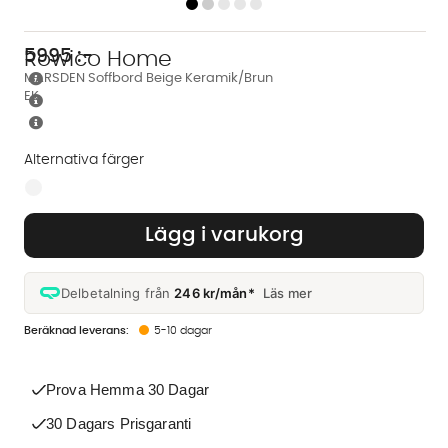
5995
:-
Rowico Home
MARSDEN Soffbord Beige Keramik/Brun
EK
Alternativa färger
Finns även i dessa färger:
Lägg i varukorg
Delbetalning från
246 kr/mån*
Läs mer
5-10 dagar
Prova Hemma 30 Dagar
30 Dagars Prisgaranti