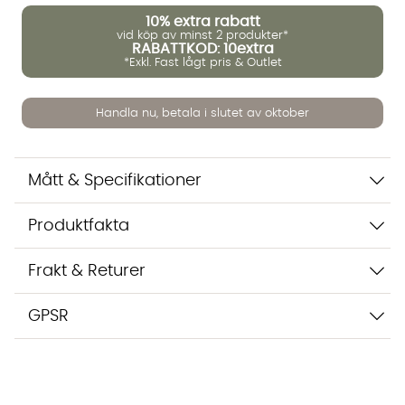
10%
extra rabatt
vid köp av minst 2 produkter*
Vi använder AI för att svara på dina frågor. Konversationen
RABATTKOD: 10extra
sparas i upp till 24 timmar för att kunna hjälpa dig. Vi delar
*Exkl. Fast lågt pris & Outlet
inte dina uppgifter med tredje part. Läs mer i vår
integritetspolicy.
Jag godkänner att konversationen sparas
Handla nu, betala i slutet av oktober
Starta chatten
Mått & Specifikationer
Produktfakta
Frakt & Returer
GPSR