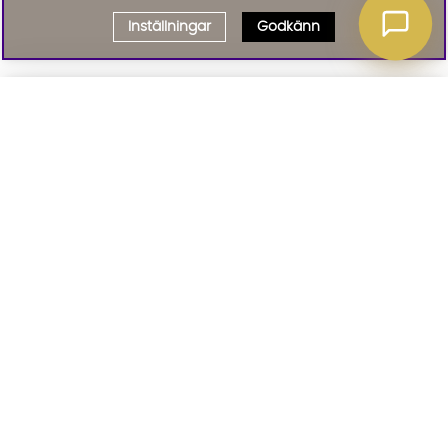
Inställningar
Godkänn
Välj delbetalning
Qliro
· Fast månadsbelopp
Signa upp till vårt nyhetsbrev
Produktpris
Missa inte våra nyhetsbrev som är fyllda med erbjudanden, nyheter
och inspiration
Representativt exempel
Att låna kostar pengar!
01. INFORMATION
Om du inte kan betala tillbaka skulden i tid
riskerar du en betalningsanmärkning. Det kan
leda till svårigheter att få hyra bostad,
teckna abonnemang och få nya lån. För stöd,
02. BRA ATT VETA
vänd dig till budget- och skuldrådgivningen i
din kommun. Kontaktuppgifter finns på