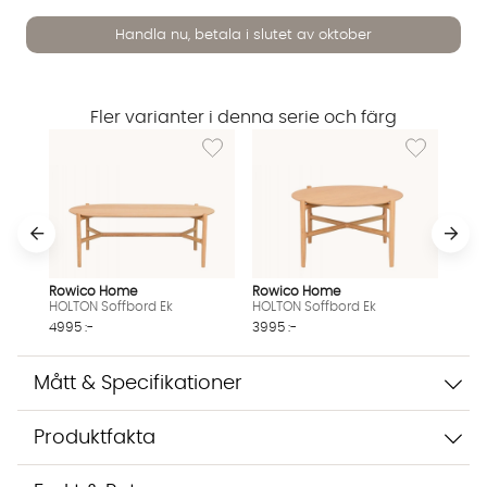
Handla nu, betala i slutet av oktober
Fler varianter i denna serie och färg
Lägg till i önskelista: HOLTON Soffbord Ek
Lägg till i ö
Vi använder AI för att svara på dina frågor. Konversationen
sparas i upp till 24 timmar för att kunna hjälpa dig. Vi delar
inte dina uppgifter med tredje part. Läs mer i vår
integritetspolicy.
Jag godkänner att konversationen sparas
Starta chatten
Rowico Home
Rowico Home
HOLTON Soffbord Ek
HOLTON Soffbord Ek
4995 :-
3995 :-
Mått & Specifikationer
Produktfakta