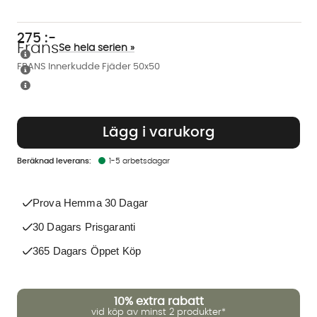
275
:-
Frans
Se hela serien »
FRANS Innerkudde Fjäder 50x50
Lägg i varukorg
1-5 arbetsdagar
Prova Hemma 30 Dagar
30 Dagars Prisgaranti
365 Dagars Öppet Köp
10%
extra rabatt
vid köp av minst 2 produkter*