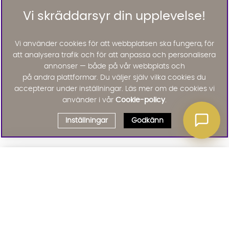
Vi skräddarsyr din upplevelse!
Vi använder cookies för att webbplatsen ska fungera, för
att analysera trafik och för att anpassa och personalisera
annonser — både på vår webbplats och
på andra plattformar. Du väljer själv vilka cookies du
accepterar under inställningar. Läs mer om de cookies vi
använder i vår
Cookie-policy
.
Inställningar
Godkänn
Välj delbetalning
Qliro
· Fast månadsbelopp
Signa upp till vårt nyhetsbrev
Produktpris
Missa inte våra nyhetsbrev som är fyllda med erbjudanden, nyheter
och inspiration