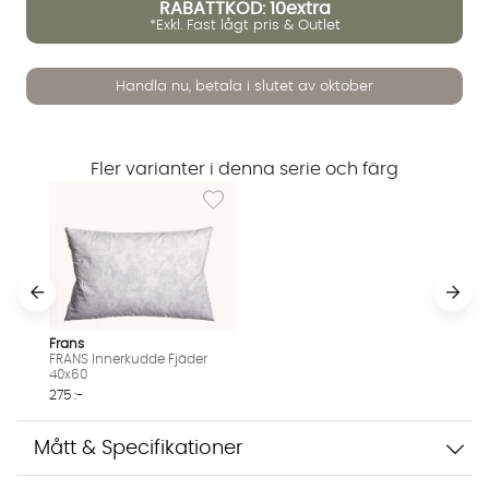
RABATTKOD: 10extra
*Exkl. Fast lågt pris & Outlet
Handla nu, betala i slutet av oktober
Vi använder AI för att svara på dina frågor. Konversationen
Fler varianter i denna serie och färg
sparas i upp till 24 timmar för att kunna hjälpa dig. Vi delar
Lägg till i önskelista: FRANS Innerkudde Fjä
inte dina uppgifter med tredje part. Läs mer i vår
integritetspolicy.
Jag godkänner att konversationen sparas
Starta chatten
Frans
FRANS Innerkudde Fjäder
40x60
275 :-
Mått & Specifikationer