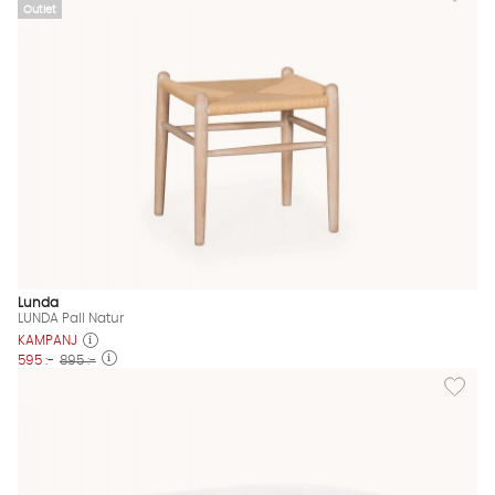
Outlet
Lunda
LUNDA Pall Natur
KAMPANJ
595 :-
895 :-
Lägg til