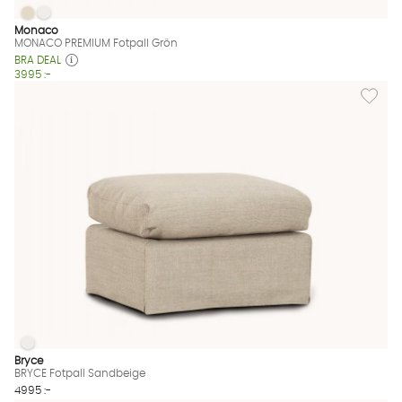
MONACO PREMIUM Fotpall Grön
MONACO PREMIUM Fotpall Grön
MONACO PREMIUM Fotpall Grön Finns även i dessa färger:
Monaco
MONACO PREMIUM Fotpall Grön
BRA DEAL
3995 :-
Lägg til
BRYCE Fotpall Sandbeige
BRYCE Fotpall Sandbeige Finns även i dessa färger:
Bryce
BRYCE Fotpall Sandbeige
4995 :-