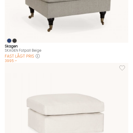
SKAGEN Fotpall Beige
SKAGEN Fotpall Beige
SKAGEN Fotpall Beige Finns även i dessa färger:
Skagen
SKAGEN Fotpall Beige
FAST LÅGT PRIS
3995 :-
Lägg til