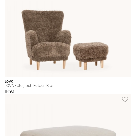
Lova
LOVA Fåtölj och Fotpall Brun
11490 :-
Lägg til