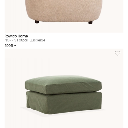
Rowico Home
NORRIS Fotpall Ljusbeige
5095 :-
Lägg til