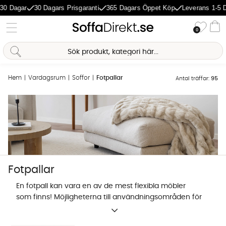
ar
30 Dagars Prisgaranti
365 Dagars Öppet Köp
Leverans 1-5 Dagar
Önske
0
Va
Hem
Vardagsrum
Soffor
Fotpallar
Antal träffar:
95
Fotpallar
En fotpall kan vara en av de mest flexibla möbler
som finns! Möjligheterna till användningsområden för
fotpallar är oändliga. Du kan använda den som
Sofia Direkt
sittplats, fotstöd,
soffbord
eller skjuta intill en soffa för
AI-assistent