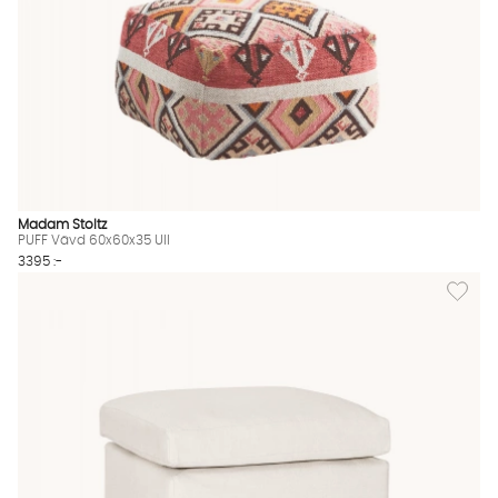
Madam Stoltz
PUFF Vävd 60x60x35 Ull
3395 :-
Lägg til