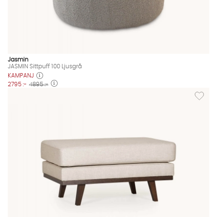
Jasmin
JASMIN Sittpuff 100 Ljusgrå
KAMPANJ
2795 :-
4895 :-
Lägg til