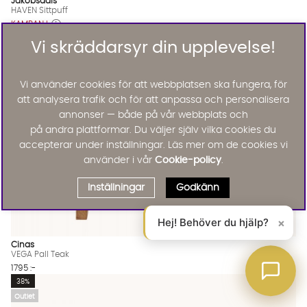
Jakobsdals
HAVEN Sittpuff
KAMPANJ
4684 :-
6245 :-
Vi skräddarsyr din upplevelse!
Lägg till
Vi använder cookies för att webbplatsen ska fungera, för
att analysera trafik och för att anpassa och personalisera
annonser — både på vår webbplats och
på andra plattformar. Du väljer själv vilka cookies du
accepterar under inställningar. Läs mer om de cookies vi
använder i vår
Cookie-policy
.
Inställningar
Godkänn
Hej! Behöver du hjälp?
×
Cinas
VEGA Pall Teak
1795 :-
Lägg til
38%
Outlet