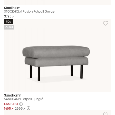
Stockholm
STOCKHOLM Fusion Fotpall Greige
3795 :-
Lägg til
50%
Outlet
Sandhamn
SANDHAMN Fotpall Ljusgrå
KAMPANJ
1495 :-
2995 :-
Lägg till