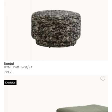
Nordal
BOMU Puff Svart/Vit
7735 :-
Lägg til
Klädslar