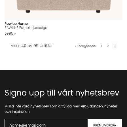
Rowico Home
RAWLINS Fotpall Ljusbeige
5995 :-
Visar
40
av
95
artiklar
«
Föregående
1
2
3
Signa upp till vårt nyhetsbrev
Missa inte våra nyhetsbrev som är fyllda med erbjudanden, nyheter
och inspiration