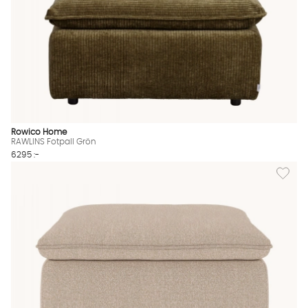
Rowico Home
RAWLINS Fotpall Grön
6295 :-
Lägg til