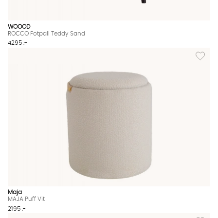
WOOOD
ROCCO Fotpall Teddy Sand
4295 :-
Lägg till
Maja
MAJA Puff Vit
2195 :-
Lägg til