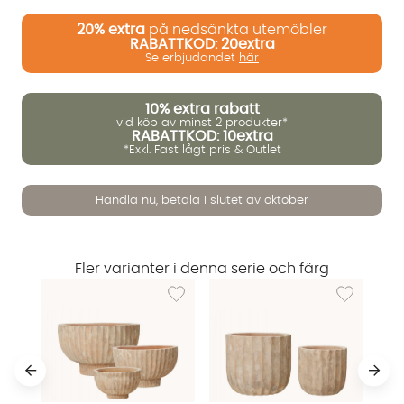
20%
extra
på nedsänkta utemöbler
RABATTKOD: 20extra
Se erbjudandet
här
10%
extra rabatt
vid köp av minst 2 produkter*
RABATTKOD: 10extra
*Exkl. Fast lågt pris & Outlet
Vi använder AI för att svara på dina frågor. Konversationen
sparas i upp till 24 timmar för att kunna hjälpa dig. Vi delar
Handla nu, betala i slutet av oktober
inte dina uppgifter med tredje part. Läs mer i vår
integritetspolicy.
Jag godkänner att konversationen sparas
Starta chatten
Fler varianter i denna serie och färg
Lägg till i önskelista: FEDORA Kruka 3-set An
Lägg till i ö