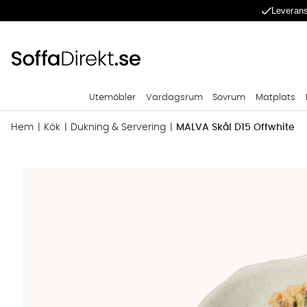
Leverans
Utemöbler
Vardagsrum
Sovrum
Matplats
Hem
Kök
Dukning & Servering
MALVA Skål D15 Offwhite
Produktbilder MALVA Skål D15 Offwhite