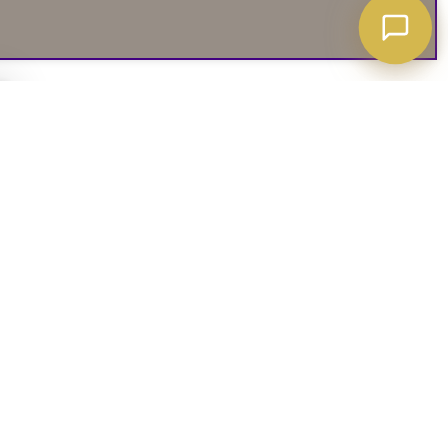
A ATT VETA
03. SOCIALA MEDIER
iates
Instagram
soffguide
Facebook
iepolicy
Pinterest
R
TikTok
 rätt soffa
Youtube