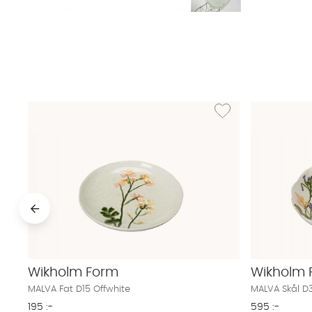
Lägg till i önskelista: M
Wikholm Form
Wikholm 
MALVA Fat D15 Offwhite
MALVA Skål D
195 :-
595 :-