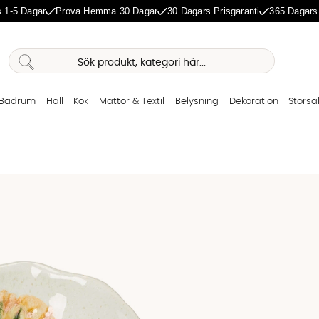
 1-5 Dagar
Prova Hemma 30 Dagar
30 Dagars Prisgaranti
365 Dagars
Badrum
Hall
Kök
Mattor & Textil
Belysning
Dekoration
Storsä