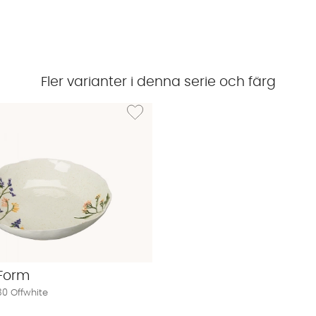
Fler varianter i denna serie och färg
ALVA Fat D15 Offwhite
Lägg till i önskelista: MALVA Skål D30 Offwhit
Form
30 Offwhite