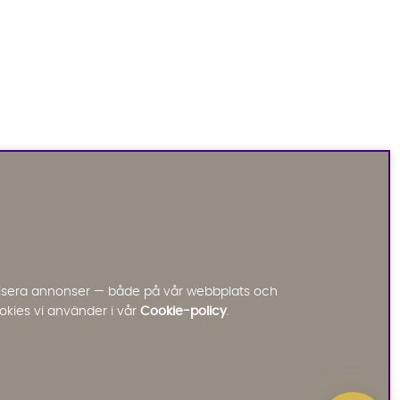
Sofia Direkt
AI-assistent
Vi använder AI för att svara på dina frågor.
Konversationen sparas i upp till 24 timmar för att
kunna hjälpa dig. Vi delar inte dina uppgifter med
tredje part. Läs mer i vår integritetspolicy.
Jag godkänner att konversationen sparas
nalisera annonser — både på vår webbplats och
Starta chatten
okies vi använder i vår
Cookie-policy
.