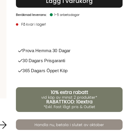
Lägg i varukorg
1-5 arbetsdagar
Få kvar i lager!
Prova Hemma 30 Dagar
30 Dagars Prisgaranti
365 Dagars Öppet Köp
10%
extra rabatt
vid köp av minst 2 produkter*
RABATTKOD: 10extra
*Exkl. Fast lågt pris & Outlet
Handla nu, betala i slutet av oktober