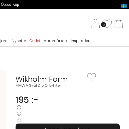
 Öppet Köp
/ 
Önskelis
0
Va
ljare
Nyheter
Outlet
Varumärken
Inspiration
Lägg till i önskelista: M
Wikholm Form
MALVA Skål D15 Offwhite
195
:-