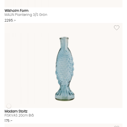
Wikholm Form
MALIN Plantering 3/S Grön
2295 :-
Lägg til
FISKVAS 20cm Blå
FISKVAS 20cm Blå Finns även i dessa färger:
Madam Stoltz
FISKVAS 20cm Blå
175 :-
Lägg till