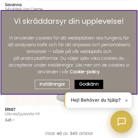
Savanna
SAVANNA Vas Creme
895 :-
Vi skräddarsyr din upplevelse!
Lägg till
Vi använder cookies för att webbplatsen ska fungera, för
att analysera trafik och för att anpassa och personalisera
annonser — både på vår webbplats och
på andra plattformar. Du väljer själv vilka cookies du
accepterar under inställningar. Läs mer om de cookies vi
använder i vår
Cookie-policy
.
Inställningar
Godkänn
Hej! Behöver du hjälp?
×
ERNST
Lökvas/Ljuslykta Vit
345 :-
Visar
40
av
345
artiklar