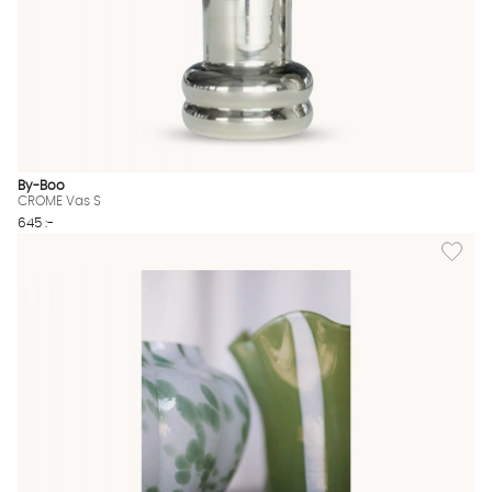
By-Boo
CROME Vas S
645 :-
Lägg til