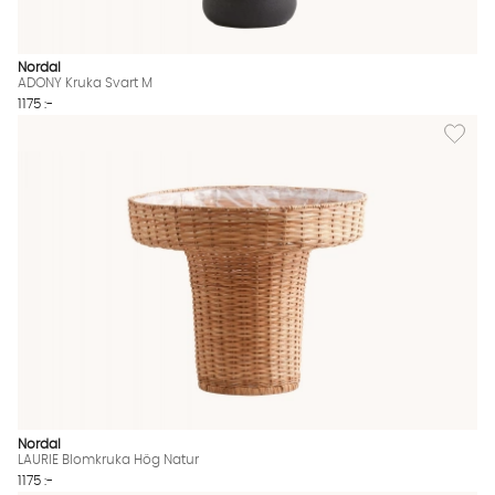
Nordal
ADONY Kruka Svart M
1175 :-
Lägg til
Nordal
LAURIE Blomkruka Hög Natur
1175 :-