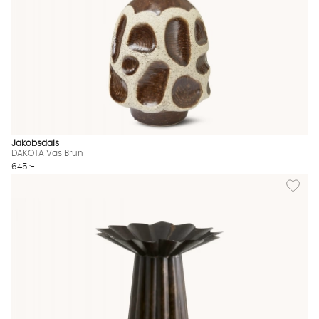
Jakobsdals
DAKOTA Vas Brun
645 :-
Lägg till