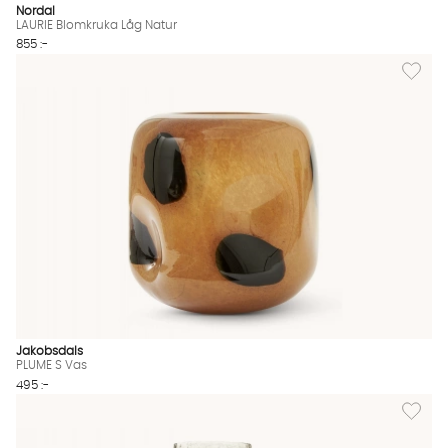
Nordal
LAURIE Blomkruka Låg Natur
855 :-
Lägg till
Jakobsdals
PLUME S Vas
495 :-
Lägg til