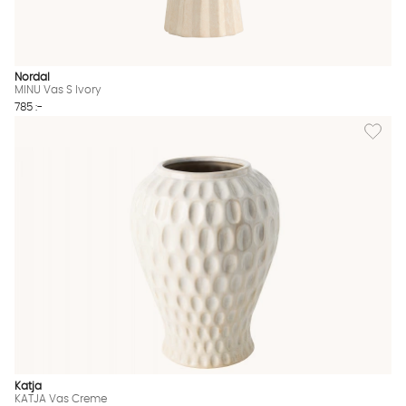
Nordal
MINU Vas S Ivory
785 :-
Lägg til
Katja
KATJA Vas Creme