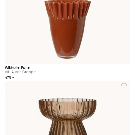
Wikholm Form
VILJA Vas Orange
475 :-
Lägg til