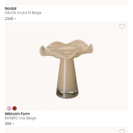
Nordal
GALOA Kruka M Beige
2345 :-
Lägg til
BARBRO Vas Beige
BARBRO Vas Beige
BARBRO Vas Beige Finns även i dessa färger:
Wikholm Form
BARBRO Vas Beige
395 :-
Lägg til