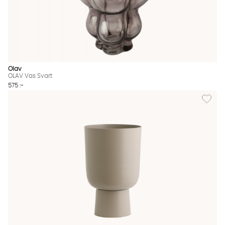
Olav
OLAV Vas Svart
575 :-
Lägg til