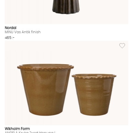
Nordal
MINU Vas Antik finish
465 :-
Lägg til
Wikholm Form