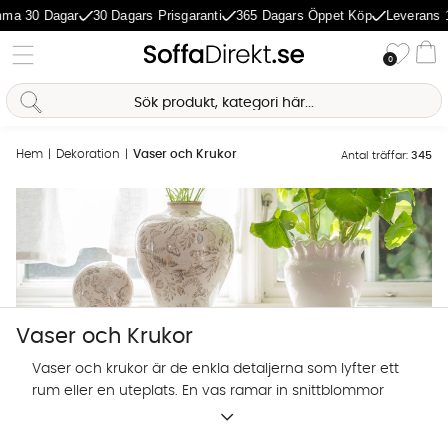
 Dagar
30 Dagars Prisgaranti
365 Dagars Öppet Köp
Leverans 1-5 Da
Önske
0
Va
Hem
Dekoration
Vaser och Krukor
Antal träffar:
345
Vaser och Krukor
Vaser och krukor är de enkla detaljerna som lyfter ett
rum eller en uteplats. En vas ramar in snittblommor
och grönt, medan en kruka ger krukväxterna ett
Sofia Direkt
snyggt hem. Med rätt vaser och krukor knyter du
AI-assistent