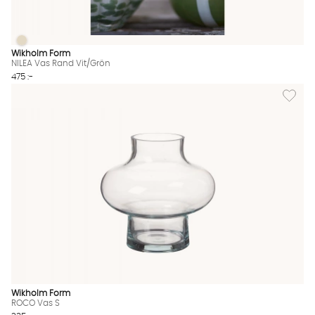
NILEA Vas Rand Vit/Grön
NILEA Vas Rand Vit/Grön Finns även i dessa färger:
Wikholm Form
NILEA Vas Rand Vit/Grön
475 :-
Lägg til
Wikholm Form
ROCO Vas S