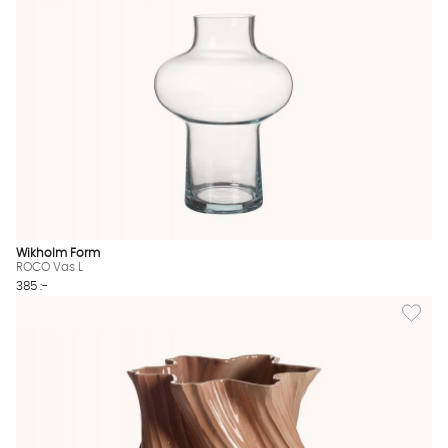
Wikholm Form
ROCO Vas L
385 :-
Lägg til