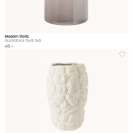
Madam Stoltz
GLASKRUKA 15x16 Grå
415 :-
Lägg til