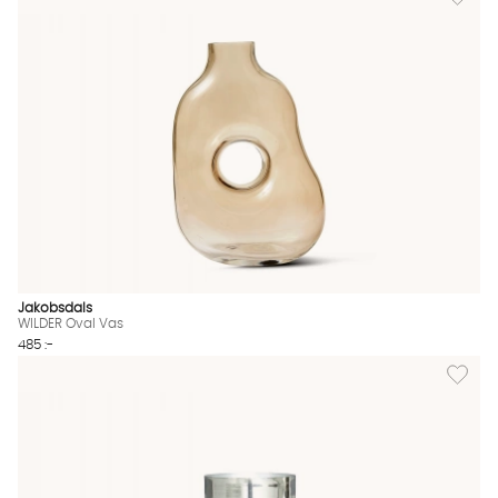
Jakobsdals
WILDER Oval Vas
485 :-
Lägg til