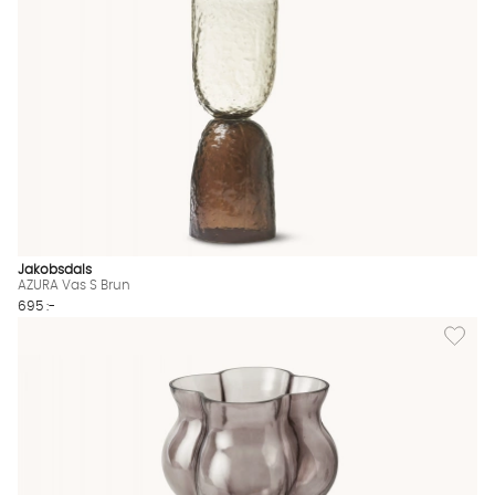
Jakobsdals
AZURA Vas S Brun
695 :-
Lägg til