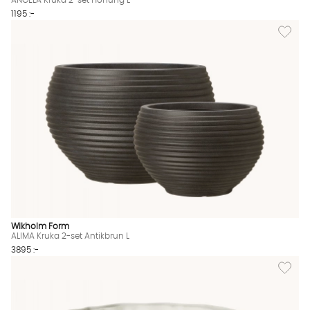
ANGELA Kruka 2-set Honung L
1195 :-
Lägg til
Wikholm Form
ALIMA Kruka 2-set Antikbrun L
3895 :-
Lägg till