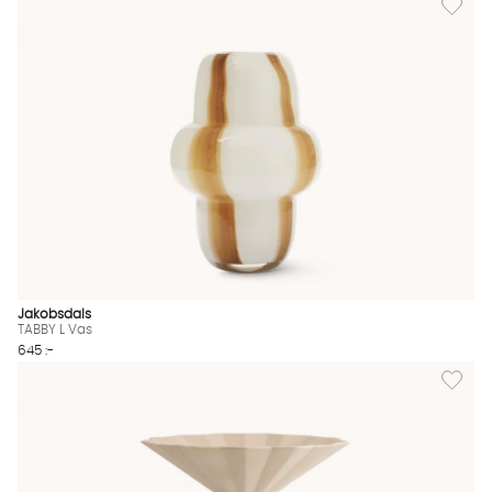
Jakobsdals
TABBY L Vas
645 :-
Lägg till