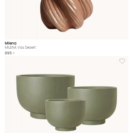
Milena
MILENA Vas Desert
995 :-
Lägg til