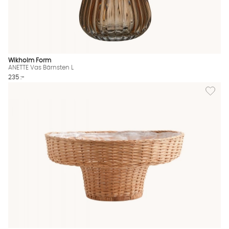
Wikholm Form
ANETTE Vas Bärnsten L
235 :-
Lägg til