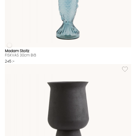
FISKVAS 30cm Blå
FISKVAS 30cm Blå Finns även i dessa färger:
Madam Stoltz
FISKVAS 30cm Blå
245 :-
Lägg til