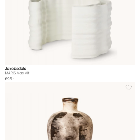
Jakobsdals
MARIS Vas Vit
895 :-
Lägg till