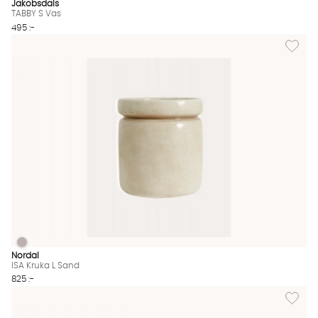
Jakobsdals
TABBY S Vas
495 :-
Lägg till
ISA Kruka L Sand
ISA Kruka L Sand Finns även i dessa färger:
Nordal
ISA Kruka L Sand
825 :-
Lägg til