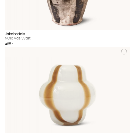
Jakobsdals
NOIR Vas Svart
485 :-
Lägg till