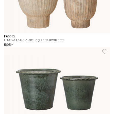
Fedora
FEDORA Kruka 2-set Hög Antik Terrakotta
5195 :-
Lägg til