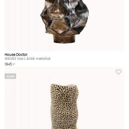
House Doctor
WAVES Vas L Antik metallisk
1845 :-
Lägg til
Outlet