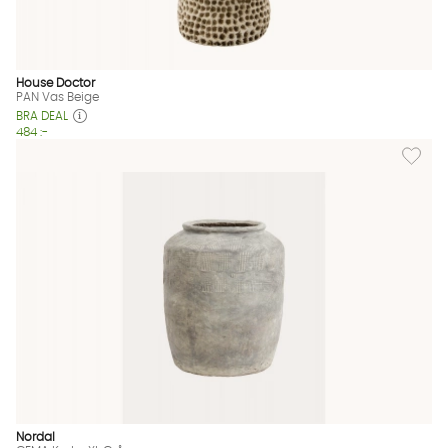
House Doctor
PAN Vas Beige
BRA DEAL
484 :-
Lägg til
Nordal