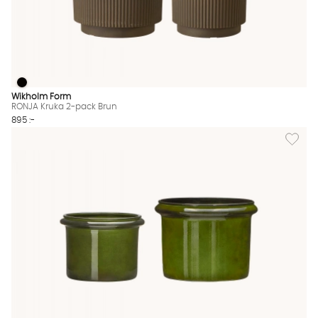
RONJA Kruka 2-pack Brun
RONJA Kruka 2-pack Brun Finns även i dessa färger:
Wikholm Form
RONJA Kruka 2-pack Brun
895 :-
Lägg til