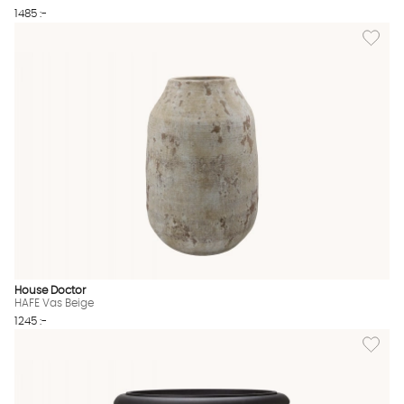
1485 :-
Lägg til
House Doctor
HAFE Vas Beige
1245 :-
Lägg till