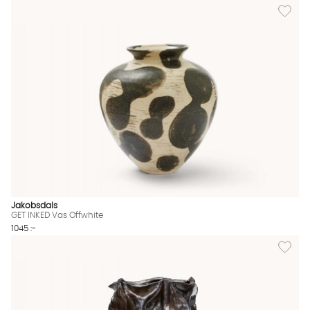
Lägg til
Jakobsdals
GET INKED Vas Offwhite
1045 :-
Lägg til