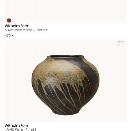
MARY Plantering 2-set Vit
MARY Plantering 2-set Vit Finns även i dessa färger:
Wikholm Form
MARY Plantering 2-set Vit
475 :-
Lägg till
Wikholm Form
LOVIS Kruka Svart L