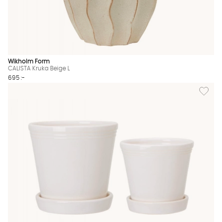
Wikholm Form
CALISTA Kruka Beige L
695 :-
Lägg till