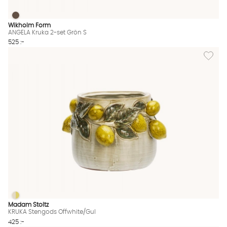
ANGELA Kruka 2-set Grön S
ANGELA Kruka 2-set Grön S Finns även i dessa färger:
Wikholm Form
ANGELA Kruka 2-set Grön S
525 :-
Lägg til
KRUKA Stengods Offwhite/Gul
KRUKA Stengods Offwhite/Gul Finns även i dessa färger:
Madam Stoltz
KRUKA Stengods Offwhite/Gul
425 :-