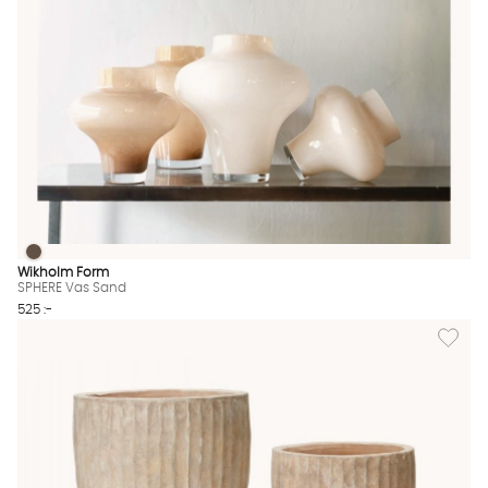
SPHERE Vas Sand
SPHERE Vas Sand Finns även i dessa färger:
Wikholm Form
SPHERE Vas Sand
525 :-
Lägg til