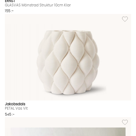
ERNST
GLASVAS Mönstrad Struktur 10cm Klar
155 :-
Lägg till
Jakobsdals
PETAL Vas Vit
545 :-
Lägg til