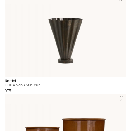
Nordal
COLLA Vas Antik Brun
975 :-
Lägg til