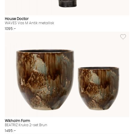
House Doctor
WAVES Vas M Antik metallisk
1095 :-
Lägg til
Wikholm Form
BEATRIZ Kruka 2-set Brun
1495 :-