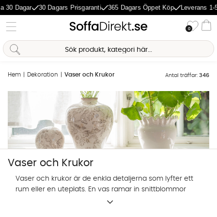
agar
30 Dagars Prisgaranti
365 Dagars Öppet Köp
Leverans 1-5 Daga
Önske
0
Va
Hem
Dekoration
Vaser och Krukor
Antal träffar:
346
Vaser och Krukor
Vaser och krukor är de enkla detaljerna som lyfter ett
rum eller en uteplats. En vas ramar in snittblommor
och grönt, medan en kruka ger krukväxterna ett
Sofia Direkt
snyggt hem. Med rätt vaser och krukor knyter du
AI-assistent