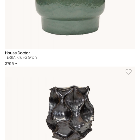
House Doctor
TERRA Kruka Grön
3795 :-
Lägg til