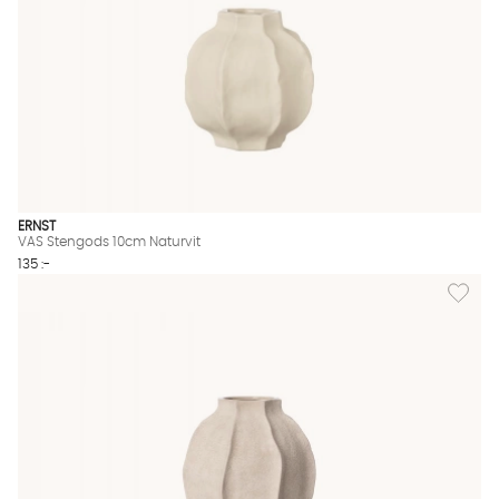
ERNST
VAS Stengods 10cm Naturvit
135 :-
Lägg til