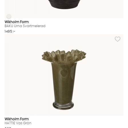
BAKU Urna Svartmelerad
BAKU Urna Svartmelerad Finns även i dessa färger:
Wikholm Form
BAKU Urna Svartmelerad
1495 :-
Lägg til
Wikholm Form
HATTIE Vas Grön