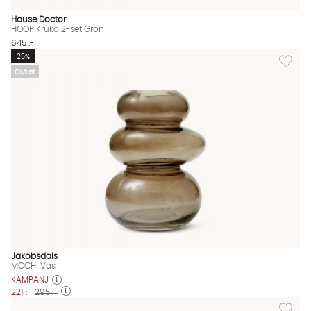
House Doctor
HOOP Kruka 2-set Grön
645 :-
Lägg til
25%
Outlet
Jakobsdals
MOCHI Vas
KAMPANJ
221 :-
295 :-
Lägg til