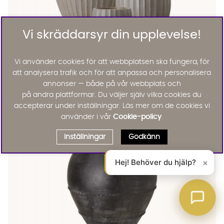
Vi skräddarsyr din upplevelse!
Vi använder cookies för att webbplatsen ska fungera, för
att analysera trafik och för att anpassa och personalisera
EMILY Kruka 3/S Brunmelerad
EMILY Kruka 3/S Brunmelerad Finns även i dessa färger:
Wikholm Form
annonser — både på vår webbplats och
EMILY Kruka 3/S Brunmelerad
på andra plattformar. Du väljer själv vilka cookies du
2595 :-
Lägg til
accepterar under inställningar. Läs mer om de cookies vi
använder i vår
Cookie-policy
.
Inställningar
Godkänn
Hej! Behöver du hjälp?
×