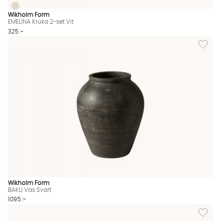
EMELINA Kruka 2-set Vit
EMELINA Kruka 2-set Vit Finns även i dessa färger:
Wikholm Form
EMELINA Kruka 2-set Vit
325 :-
Lägg till
Wikholm Form
BAKU Vas Svart
1095 :-
Lägg til