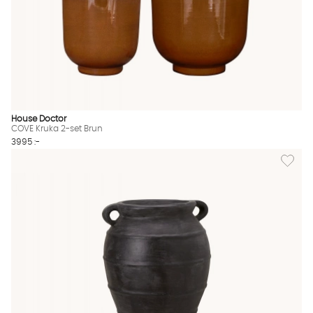
House Doctor
COVE Kruka 2-set Brun
3995 :-
Lägg til