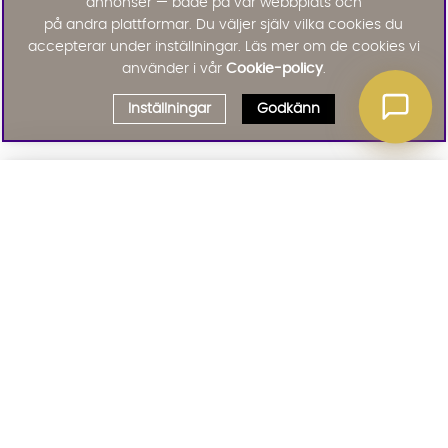
annonser — både på vår webbplats och
på andra plattformar. Du väljer själv vilka cookies du
accepterar under inställningar. Läs mer om de cookies vi
använder i vår
Cookie-policy
.
Inställningar
Godkänn
Välj delbetalning
Qliro
· Fast månadsbelopp
Signa upp till vårt nyhetsbrev
Produktpris
Missa inte våra nyhetsbrev som är fyllda med erbjudanden, nyheter
och inspiration
Representativt exempel
Att låna kostar pengar!
01. INFORMATION
Om du inte kan betala tillbaka skulden i tid
riskerar du en betalningsanmärkning. Det kan