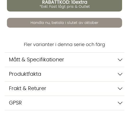
RABATTKOD: 10extra
*Exkl. Fast lågt pris & Outlet
Handla nu, betala i slutet av oktober
Vi använder AI för att svara på dina frågor. Konversationen
sparas i upp till 24 timmar för att kunna hjälpa dig. Vi delar
inte dina uppgifter med tredje part. Läs mer i vår
integritetspolicy.
Fler varianter i denna serie och färg
Jag godkänner att konversationen sparas
Starta chatten
Mått & Specifikationer
Produktfakta
Frakt & Returer
GPSR