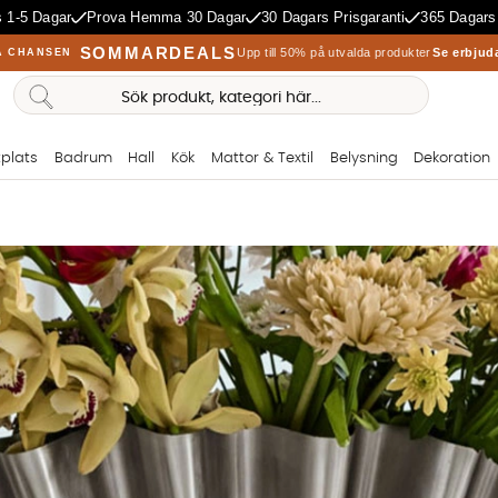
 1-5 Dagar
Prova Hemma 30 Dagar
30 Dagars Prisgaranti
365 Dagars
SOMMARDEALS
Upp till 50% på utvalda produkter
Se erbjud
A CHANSEN
plats
Badrum
Hall
Kök
Mattor & Textil
Belysning
Dekoration