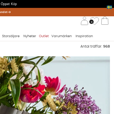
 Öppet Köp
andet
/ 
Önskelis
0
Va
Storsäljare
Nyheter
Outlet
Varumärken
Inspiration
Antal träffar:
968