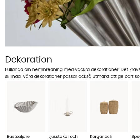
Dekoration
Fullända din heminredning med vackra dekorationer. Det krävs i
skillnad. Våra dekorationer passar också utmärkt att ge bort s
Bästsäljare
Ljusstakar och
Korgar och
Spe