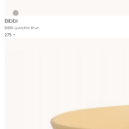
BIBBI Ljuslykta Brun Finns även i dessa färger:
BIBBI Ljuslykta Brun
Bibbi
BIBBI Ljuslykta Brun
275 :-