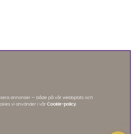
Sofia Direkt
AI-assistent
Vi använder AI för att svara på dina frågor.
Konversationen sparas i upp till 24 timmar för att
kunna hjälpa dig. Vi delar inte dina uppgifter med
tredje part. Läs mer i vår integritetspolicy.
Jag godkänner att konversationen sparas
nalisera annonser — både på vår webbplats och
Starta chatten
okies vi använder i vår
Cookie-policy
.