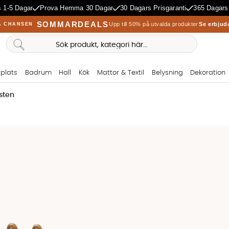
 1-5 Dagar
Prova Hemma 30 Dagar
30 Dagars Prisgaranti
365 Dagars
SOMMARDEALS
Upp till 50% på utvalda produkter
Se erbjud
A CHANSEN
plats
Badrum
Hall
Kök
Mattor & Textil
Belysning
Dekoration
sten