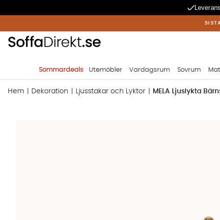
Leverans
SIST
Sommardeals
Utemöbler
Vardagsrum
Sovrum
Mat
Hem
Dekoration
Ljusstakar och Lyktor
MELA Ljuslykta Bärn
Produktbilder MELA Ljuslykta Bärnsten