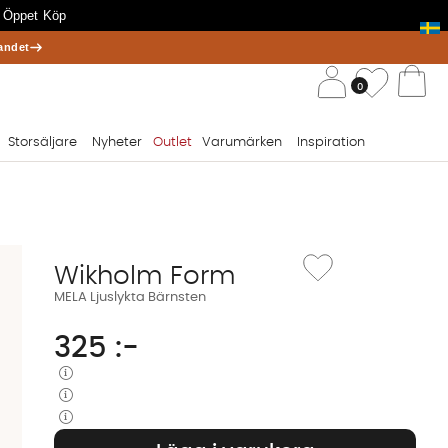
 Öppet Köp
andet
/ 
Önskelis
0
Va
Storsäljare
Nyheter
Outlet
Varumärken
Inspiration
Lägg till i önskelista: ME
Wikholm Form
MELA Ljuslykta Bärnsten
325
:-