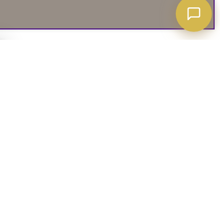
A ATT VETA
03. SOCIALA MEDIER
iates
Instagram
soffguide
Facebook
iepolicy
Pinterest
R
TikTok
 rätt soffa
Youtube