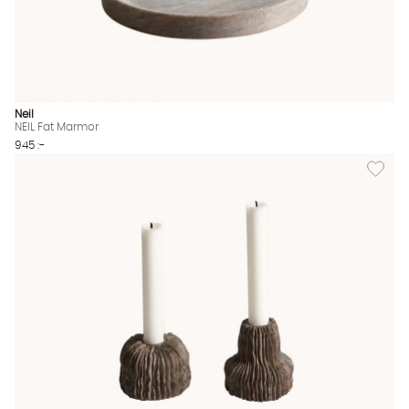
Neil
NEIL Fat Marmor
945 :-
Lägg til