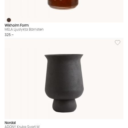
MELA Ljuslykta Bärnsten
MELA Ljuslykta Bärnsten Finns även i dessa färger:
Wikholm Form
MELA Ljuslykta Bärnsten
325 :-
Lägg til
Nordal
ADONY Kruka Svart M