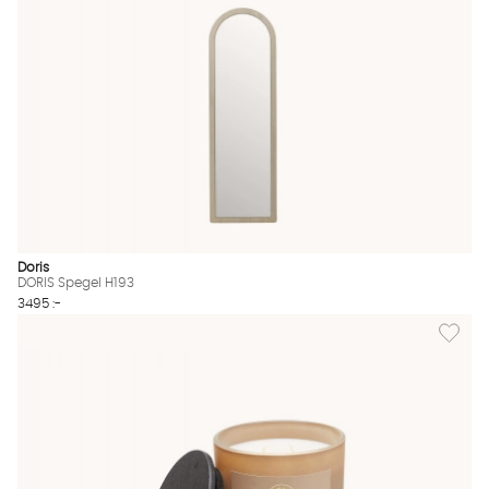
Doris
DORIS Spegel H193
3495 :-
Lägg til