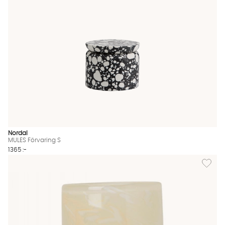
Nordal
MULES Förvaring S
1365 :-
Lägg til