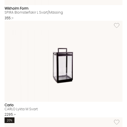
Wikholm Form
SPIRA Blomsterfakir L Svart/Mässing
355 :-
Lägg til
Carlo
CARLO Lykta M Svart
2295 :-
Lägg till
20%