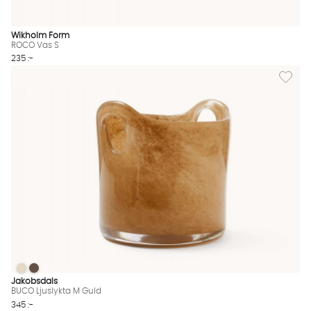
Wikholm Form
ROCO Vas S
235 :-
Lägg til
BUCO Ljuslykta M Guld
BUCO Ljuslykta M Guld
BUCO Ljuslykta M Guld Finns även i dessa färger:
Jakobsdals
BUCO Ljuslykta M Guld
345 :-