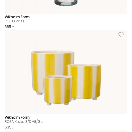
Wikholm Form
ROCO Vas L
385 :-
Lägg til
Wikholm Form
ROSA Kruka 3/S Vit/Gul
635 :-