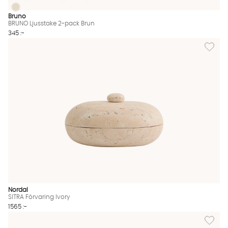
BRUNO Ljusstake 2-pack Brun
BRUNO Ljusstake 2-pack Brun Finns även i dessa färger:
Bruno
BRUNO Ljusstake 2-pack Brun
345 :-
Lägg till
Nordal
SITRA Förvaring Ivory
1565 :-
Lägg til