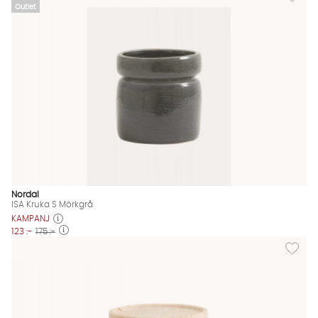
Outlet
Nordal
ISA Kruka S Mörkgrå
KAMPANJ
123 :-
175 :-
Lägg till