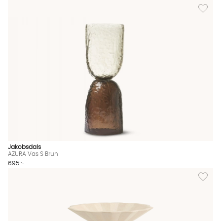
Lägg til
Jakobsdals
AZURA Vas S Brun
695 :-
Lägg till