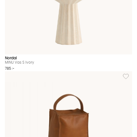
Nordal
MINU Vas S Ivory
785 :-
Lägg til