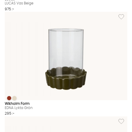
LUCAS Vas Beige
975 :-
Lägg til
EDNA Lykta Grön
EDNA Lykta Grön
EDNA Lykta Grön Finns även i dessa färger:
Wikholm Form
EDNA Lykta Grön
295 :-
Lägg til