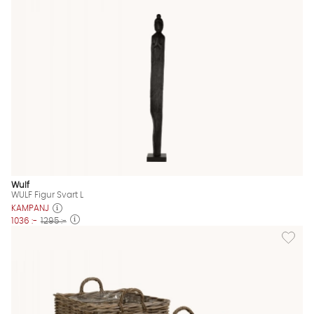
Wulf
WULF Figur Svart L
KAMPANJ
1036 :-
1295 :-
Lägg til