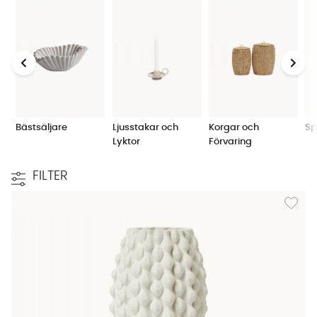
dekorationer passar också utmärkt att ge bort som
gåva till någon du tycker om.
Bästsäljare
Ljusstakar och
Korgar och
Sp
Lyktor
Förvaring
FILTER
Lägg till