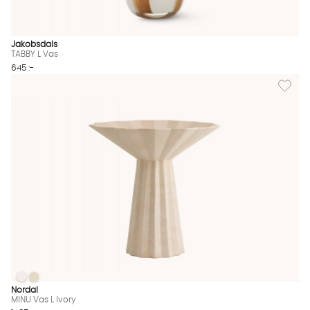
Jakobsdals
TABBY L Vas
645 :-
Lägg till
MINU Vas L Ivory
MINU Vas L Ivory
MINU Vas L Ivory Finns även i dessa färger:
Nordal
MINU Vas L Ivory