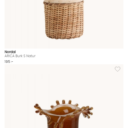
Nordal
ARICA Burk S Natur
195 :-
Lägg til