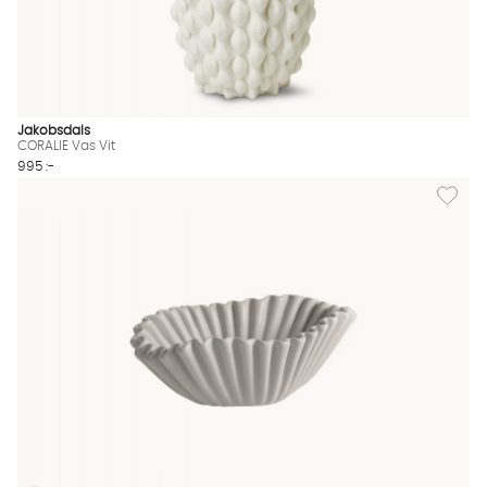
Jakobsdals
CORALIE Vas Vit
995 :-
Lägg til