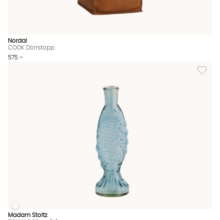
Nordal
COOK Dörrstopp
575 :-
Lägg til
FISKVAS 20cm Blå
FISKVAS 20cm Blå Finns även i dessa färger:
Madam Stoltz