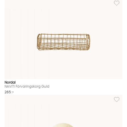
Lägg til
Nordal
NAVITI Förvaringskorg Guld
265 :-
Lägg til