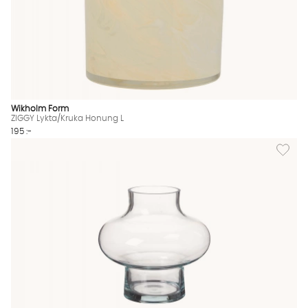
Wikholm Form
ZIGGY Lykta/Kruka Honung L
195 :-
Lägg til