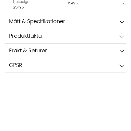
Ljusbeige
15495 :-
2849
25495 :-
Mått & Specifikationer
Produktfakta
Frakt & Returer
GPSR