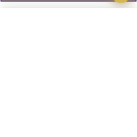
Välj delbetalning
Qliro
· Fast månadsbelopp
Signa upp till vårt nyhetsbrev
Produktpris
Missa inte våra nyhetsbrev som är fyllda med erbjudanden, nyheter
och inspiration
Representativt exempel
Att låna kostar pengar!
01. INFORMATION
Om du inte kan betala tillbaka skulden i tid
riskerar du en betalningsanmärkning. Det kan
leda till svårigheter att få hyra bostad,
teckna abonnemang och få nya lån. För stöd,
02. BRA ATT VETA
vänd dig till budget- och skuldrådgivningen i
din kommun. Kontaktuppgifter finns på
konsumentverket.se
.
Läs och lämna kundomdömen: