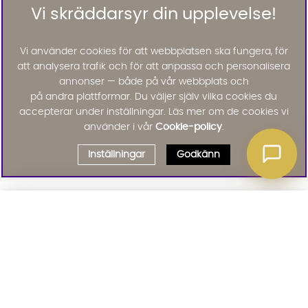
Vi skräddarsyr din upplevelse!
Vi använder cookies för att webbplatsen ska fungera, för
att analysera trafik och för att anpassa och personalisera
annonser — både på vår webbplats och
på andra plattformar. Du väljer själv vilka cookies du
accepterar under inställningar. Läs mer om de cookies vi
använder i vår
Cookie-policy
.
Inställningar
Godkänn
Välj delbetalning
Qliro
· Fast månadsbelopp
Signa upp till vårt nyhetsbrev
Produktpris
Missa inte våra nyhetsbrev som är fyllda med erbjudanden, nyheter
och inspiration