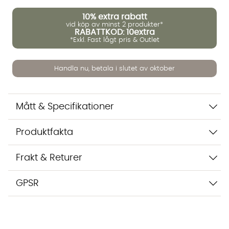
10%
extra rabatt
vid köp av minst 2 produkter*
RABATTKOD: 10extra
*Exkl. Fast lågt pris & Outlet
Vi använder AI för att svara på dina frågor. Konversationen
sparas i upp till 24 timmar för att kunna hjälpa dig. Vi delar
inte dina uppgifter med tredje part. Läs mer i vår
Handla nu, betala i slutet av oktober
integritetspolicy.
Jag godkänner att konversationen sparas
Starta chatten
Mått & Specifikationer
Produktfakta
Frakt & Returer
GPSR