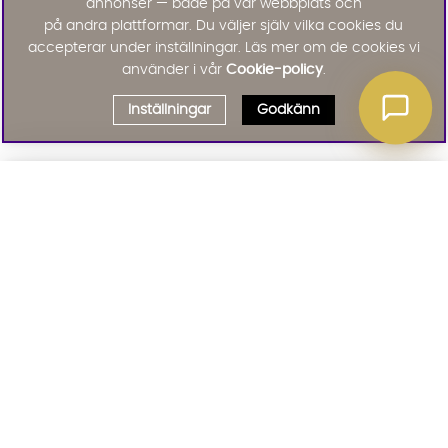
annonser — både på vår webbplats och
på andra plattformar. Du väljer själv vilka cookies du
accepterar under inställningar. Läs mer om de cookies vi
använder i vår
Cookie-policy
.
Inställningar
Godkänn
Välj delbetalning
Qliro
· Fast månadsbelopp
Signa upp till vårt nyhetsbrev
Produktpris
Missa inte våra nyhetsbrev som är fyllda med erbjudanden, nyheter
och inspiration
Representativt exempel
Att låna kostar pengar!
01. INFORMATION
Om du inte kan betala tillbaka skulden i tid
riskerar du en betalningsanmärkning. Det kan