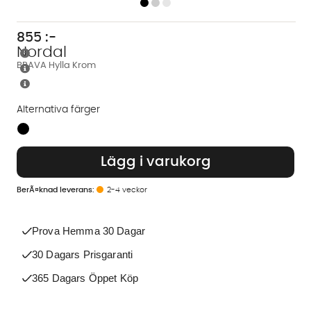
855
:-
Nordal
BRAVA Hylla Krom
Alternativa färger
Finns även i dessa färger:
Lägg i varukorg
2-4 veckor
Prova Hemma 30 Dagar
30 Dagars Prisgaranti
365 Dagars Öppet Köp
Vi använder AI för att svara på dina frågor. Konversationen