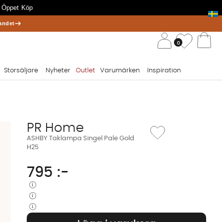
 Öppet Köp
andet
/ 
Önskelis
0
Va
Storsäljare
Nyheter
Outlet
Varumärken
Inspiration
PR Home
Lägg till i önskelista: 
ASHBY Taklampa Singel Pale Gold
H25
795
:-