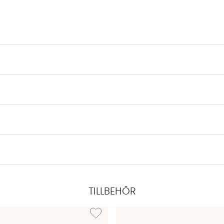
TILLBEHÖR
PERFECT LED Opal Normal 3,5W (25W) 60mm
Lägg till i önskelista: PERFECT LED Opal E27 