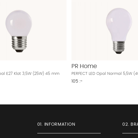
PR Home
pal E27 Klot 3,5W (25W) 45 mm
PERFECT LED Opal Normal 5,5W 
105 :-
01. INFORMATION
02. BR