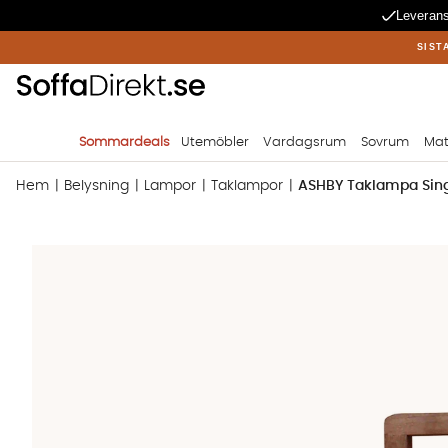
Leverans
SIST
Sommardeals
Utemöbler
Vardagsrum
Sovrum
Mat
Hem
Belysning
Lampor
Taklampor
ASHBY Taklampa Sing
Produktbilder ASHBY Taklampa Singel Pale Gold H25