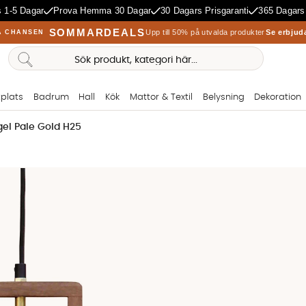
 1-5 Dagar
Prova Hemma 30 Dagar
30 Dagars Prisgaranti
365 Dagars
SOMMARDEALS
Upp till 50% på utvalda produkter
Se erbjud
A CHANSEN
plats
Badrum
Hall
Kök
Mattor & Textil
Belysning
Dekoration
el Pale Gold H25