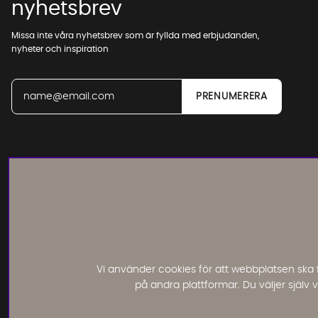
nyhetsbrev
Missa inte våra nyhetsbrev som är fyllda med erbjudanden,
nyheter och inspiration
Läs och lämna kundomdömen:
Vi använder cookies för att webbplatsen ska 
på andra plattformar. Du väljer själv