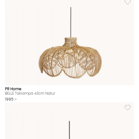
PR Home
BELLE Taklampa 43cm Natur
1995 :-
Lägg til