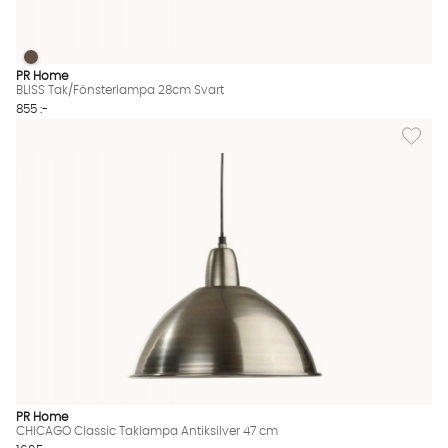
BLISS Tak/Fönsterlampa 28cm Svart
BLISS Tak/Fönsterlampa 28cm Svart Finns även i dessa färger:
PR Home
BLISS Tak/Fönsterlampa 28cm Svart
855 :-
Lägg til
PR Home
CHICAGO Classic Taklampa Antiksilver 47 cm