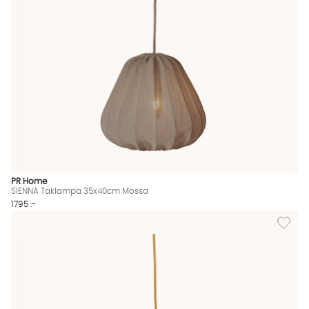
PR Home
SIENNA Taklampa 35x40cm Mossa
1795 :-
Lägg til