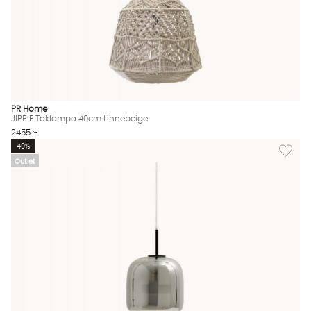
PR Home
JIPPIE Taklampa 40cm Linnebeige
2455 :-
Lägg till
40%
Outlet