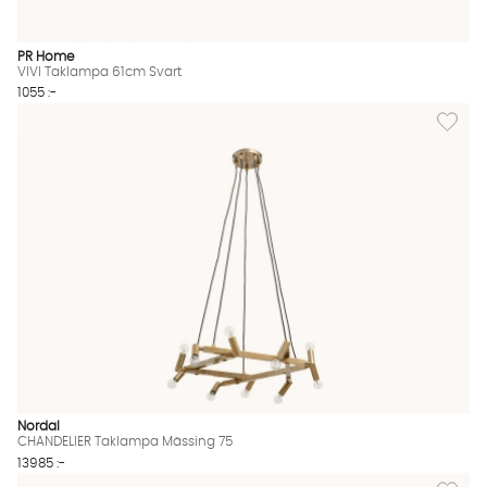
PR Home
VIVI Taklampa 61cm Svart
1055 :-
Lägg til
Nordal
CHANDELIER Taklampa Mässing 75
13985 :-
Lägg til