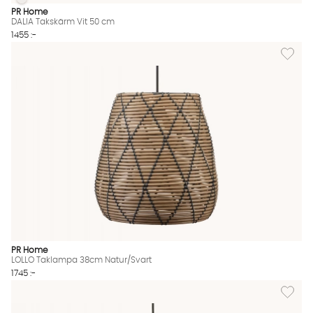
DALIA Takskärm Vit 50 cm
DALIA Takskärm Vit 50 cm Finns även i dessa färger:
PR Home
DALIA Takskärm Vit 50 cm
1455 :-
Lägg til
PR Home
LOLLO Taklampa 38cm Natur/Svart
1745 :-
Lägg til