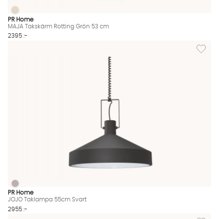
MAJA Takskärm Rotting Grön 53 cm
MAJA Takskärm Rotting Grön 53 cm Finns även i dessa färger:
PR Home
MAJA Takskärm Rotting Grön 53 cm
2395 :-
Lägg til
JOJO Taklampa 55cm Svart
JOJO Taklampa 55cm Svart Finns även i dessa färger:
PR Home
JOJO Taklampa 55cm Svart
2955 :-
Lägg til