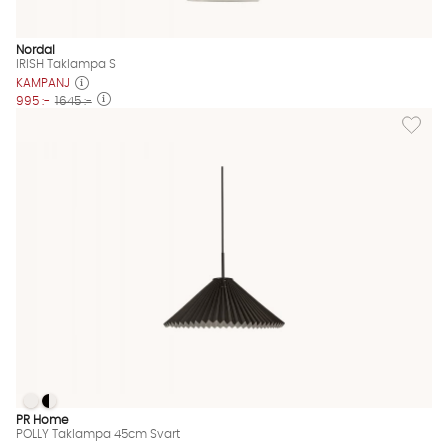
Nordal
IRISH Taklampa S
KAMPANJ
995 :-
1645 :-
Lägg til
POLLY Taklampa 45cm Svart
POLLY Taklampa 45cm Svart
POLLY Taklampa 45cm Svart Finns även i dessa färger:
PR Home
POLLY Taklampa 45cm Svart