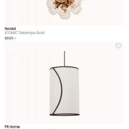
Nordal
ATOMIC Taklampa Guld
8995 :-
Lägg til
PR Home