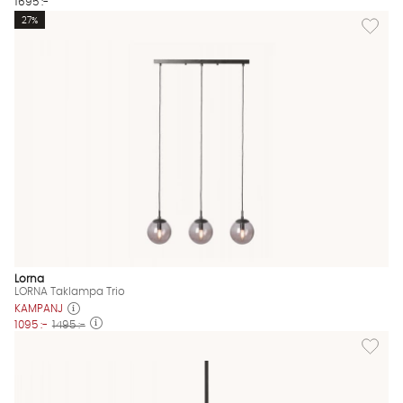
1695 :-
Lägg til
27%
Lorna
LORNA Taklampa Trio
KAMPANJ
1095 :-
1495 :-
Lägg til