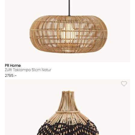
PR Home
ZURI Taklampa 51cm Natur
2795 :-
Lägg til