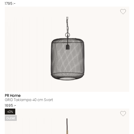
1795 :-
Lägg til
PR Home
GRID Taklampa 40 cm Svart
1695 :-
Lägg til
43%
Outlet