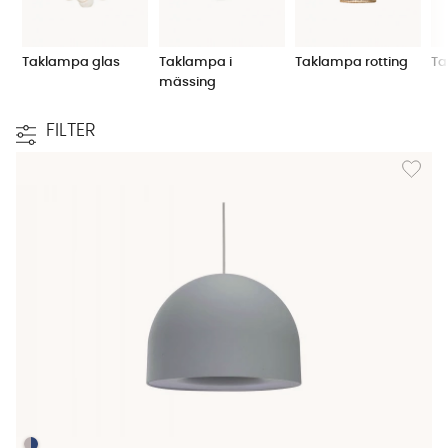
Taklampa glas
Taklampa i
Taklampa rotting
Ta
mässing
FILTER
Lägg til