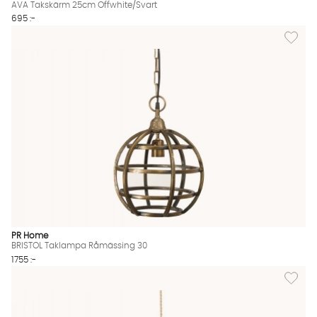
AVA Takskärm 25cm Offwhite/Svart
695 :-
Lägg til
PR Home
BRISTOL Taklampa Råmässing 30
1755 :-
Lägg til