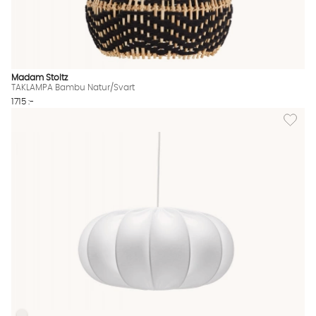
Madam Stoltz
TAKLAMPA Bambu Natur/Svart
1715 :-
Lägg til