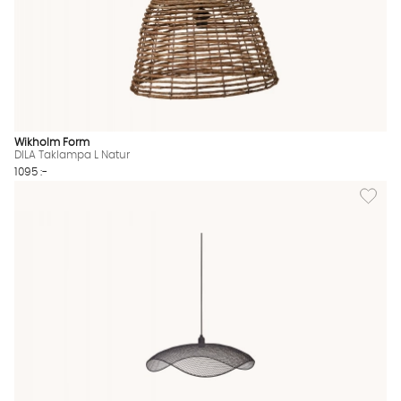
Wikholm Form
DILA Taklampa L Natur
1095 :-
Lägg til