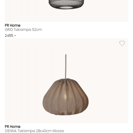
PR Home
GRID Taklampa 52cm
2455 :-
Lägg til
PR Home
SIENNA Taklampa 28x40cm Mossa