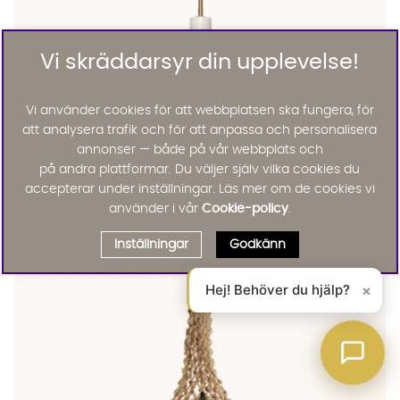
Vi skräddarsyr din upplevelse!
Vi använder cookies för att webbplatsen ska fungera, för
att analysera trafik och för att anpassa och personalisera
annonser — både på vår webbplats och
på andra plattformar. Du väljer själv vilka cookies du
accepterar under inställningar. Läs mer om de cookies vi
Hübsch
ELEGANT Taklampa Marmor Vit
använder i vår
Cookie-policy
.
KAMPANJ
595 :-
1045 :-
Inställningar
Godkänn
Lägg til
Hej! Behöver du hjälp?
×