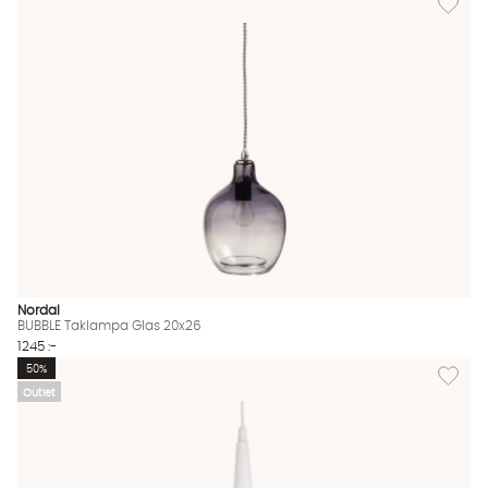
Nordal
BUBBLE Taklampa Glas 20x26
1245 :-
Lägg til
50%
Outlet