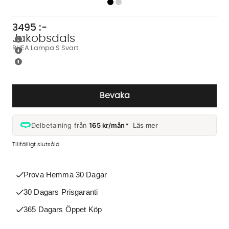
3495
:-
Jakobsdals
RHEA Lampa S Svart
Bevaka
Delbetalning från
165 kr/mån*
Läs mer
Tillfälligt slutsåld
Prova Hemma 30 Dagar
30 Dagars Prisgaranti
365 Dagars Öppet Köp
Vi använder AI för att svara på dina frågor. Konversationen
sparas i upp till 24 timmar för att kunna hjälpa dig. Vi delar