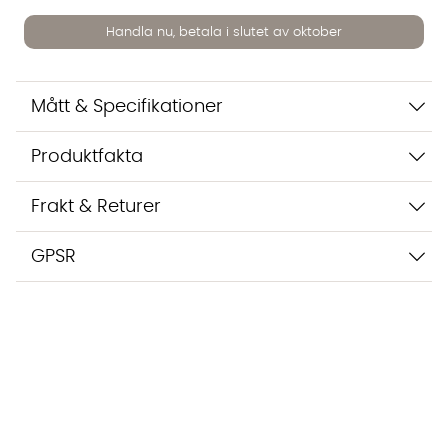
inte dina uppgifter med tredje part. Läs mer i vår
integritetspolicy.
Handla nu, betala i slutet av oktober
Jag godkänner att konversationen sparas
Starta chatten
Mått & Specifikationer
Produktfakta
Frakt & Returer
GPSR