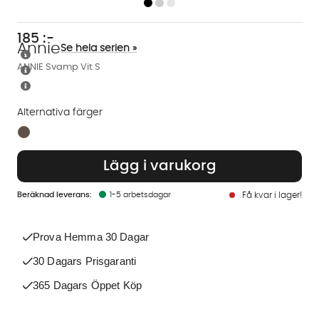
185
:-
Annie
Se hela serien »
ANNIE Svamp Vit S
Alternativa färger
Finns även i dessa färger:
Lägg i varukorg
1-5 arbetsdagar
Få kvar i lager!
Prova Hemma 30 Dagar
30 Dagars Prisgaranti
365 Dagars Öppet Köp