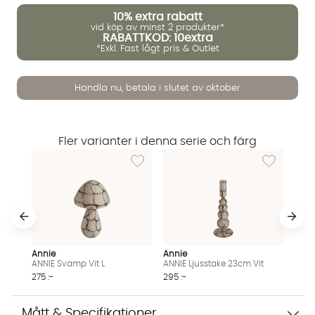
10%
extra rabatt
vid köp av minst 2 produkter*
RABATTKOD: 10extra
*Exkl. Fast lågt pris & Outlet
Handla nu, betala i slutet av oktober
Fler varianter i denna serie och färg
Vi använder AI för att svara på dina frågor. Konversationen
Lägg till i önskelista: ANNIE Svamp Vit L
Lägg till i ö
sparas i upp till 24 timmar för att kunna hjälpa dig. Vi delar
inte dina uppgifter med tredje part. Läs mer i vår
integritetspolicy.
Jag godkänner att konversationen sparas
Starta chatten
Annie
Annie
ANNIE Svamp Vit L
ANNIE Ljusstake 23cm Vit
275 :-
295 :-
Mått & Specifikationer