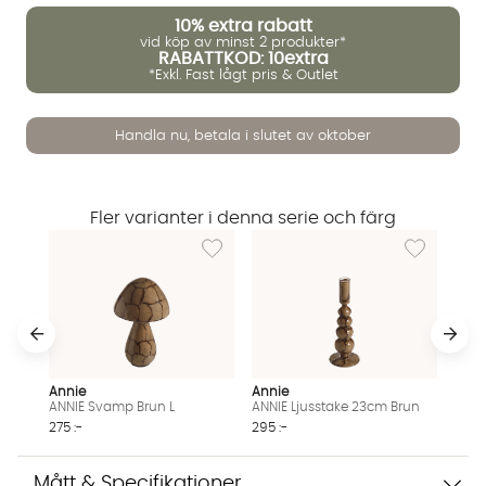
10%
extra rabatt
vid köp av minst 2 produkter*
RABATTKOD: 10extra
*Exkl. Fast lågt pris & Outlet
Handla nu, betala i slutet av oktober
Fler varianter i denna serie och färg
Vi använder AI för att svara på dina frågor. Konversationen
Lägg till i önskelista: ANNIE Svamp Brun L
Lägg till i ö
sparas i upp till 24 timmar för att kunna hjälpa dig. Vi delar
inte dina uppgifter med tredje part. Läs mer i vår
integritetspolicy.
Jag godkänner att konversationen sparas
Starta chatten
Annie
Annie
ANNIE Svamp Brun L
ANNIE Ljusstake 23cm Brun
275 :-
295 :-
Mått & Specifikationer