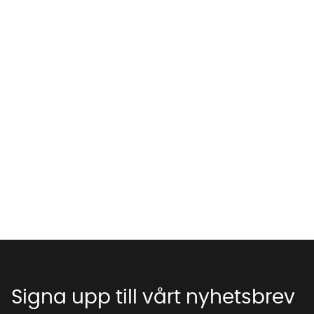
Vi använder AI för att svara på dina frågor. Konversationen
sparas i upp till 24 timmar för att kunna hjälpa dig. Vi delar
inte dina uppgifter med tredje part. Läs mer i vår
integritetspolicy.
Jag godkänner att konversationen sparas
Starta chatten
Signa upp till vårt nyhetsbrev