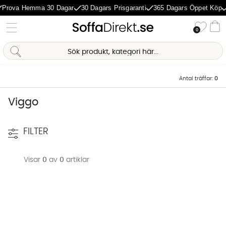
Prova Hemma 30 Dagar
30 Dagars Prisgaranti
365 Dagars Öppet Köp
Önske
0
Va
Sofia Direkt
AI-assistent
Antal träffar:
0
Viggo
FILTER
Visar
0
av
0
artiklar