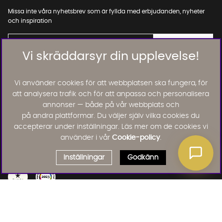
Missa inte våra nyhetsbrev som är fyllda med erbjudanden, nyheter
och inspiration
Vi skräddarsyr din upplevelse!
01. INFORMATION
Vi använder cookies för att webbplatsen ska fungera, för
att analysera trafik och för att anpassa och personalisera
annonser — både på vår webbplats och
02. BRA ATT VETA
på andra plattformar. Du väljer själv vilka cookies du
accepterar under inställningar. Läs mer om de cookies vi
använder i vår
Cookie-policy
.
Läs och lämna kundomdömen:
Inställningar
Godkänn