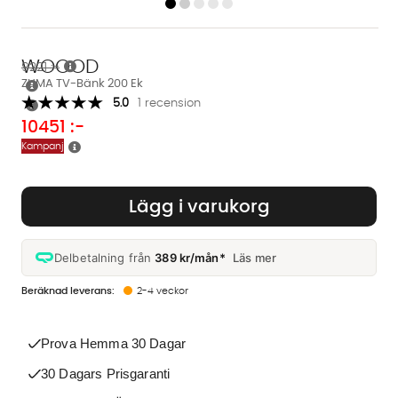
WOOOD
9221 :-
ZUMA TV-Bänk 200 Ek
5.0
1 recension
10451
:-
Kampanj
Lägg i varukorg
Delbetalning från
389 kr/mån*
Läs mer
2-4 veckor
Prova Hemma 30 Dagar
30 Dagars Prisgaranti