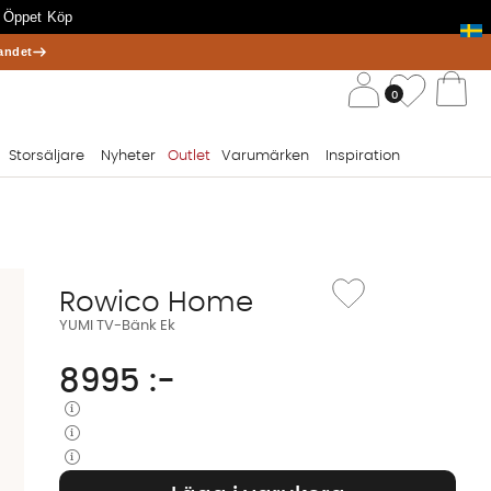
 Öppet Köp
andet
/ 
Önskelis
0
Va
Storsäljare
Nyheter
Outlet
Varumärken
Inspiration
Lägg till i önskelista: YU
Rowico Home
YUMI TV-Bänk Ek
8995
:-