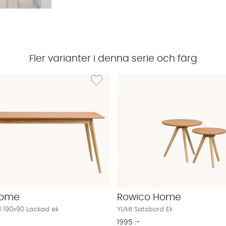
Fler varianter i denna serie och färg
UMI Tillägg 45 Lackad ek
Lägg till i önskelista: YUMI Matbord 190x90 L
Home
Rowico Home
 190x90 Lackad ek
YUMI Satsbord Ek
1995 :-