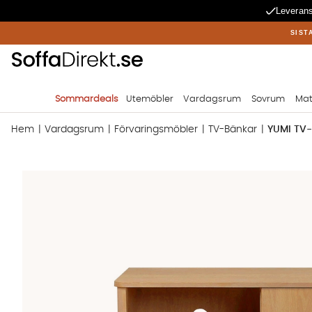
Leverans
SIST
Sommardeals
Utemöbler
Vardagsrum
Sovrum
Mat
Hem
Vardagsrum
Förvaringsmöbler
TV-Bänkar
YUMI TV-
Produktbilder YUMI TV-Bänk Ek