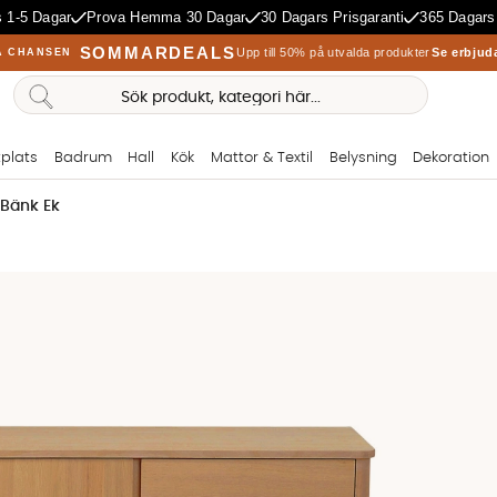
 1-5 Dagar
Prova Hemma 30 Dagar
30 Dagars Prisgaranti
365 Dagars
SOMMARDEALS
Upp till 50% på utvalda produkter
Se erbjud
A CHANSEN
plats
Badrum
Hall
Kök
Mattor & Textil
Belysning
Dekoration
Bänk Ek