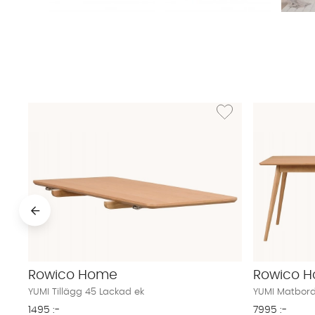
Lägg till i önskelista: Y
Rowico Home
Rowico 
YUMI Tillägg 45 Lackad ek
YUMI Matbord
1495 :-
7995 :-