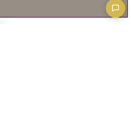
A ATT VETA
03. SOCIALA MEDIER
iates
Instagram
soffguide
Facebook
iepolicy
Pinterest
R
TikTok
 rätt soffa
Youtube