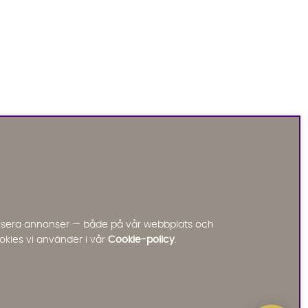
Sofia Direkt
AI-assistent
Vi använder AI för att svara på dina frågor.
Konversationen sparas i upp till 24 timmar för att
kunna hjälpa dig. Vi delar inte dina uppgifter med
tredje part. Läs mer i vår integritetspolicy.
Jag godkänner att konversationen sparas
nalisera annonser — både på vår webbplats och
Starta chatten
okies vi använder i vår
Cookie-policy
.