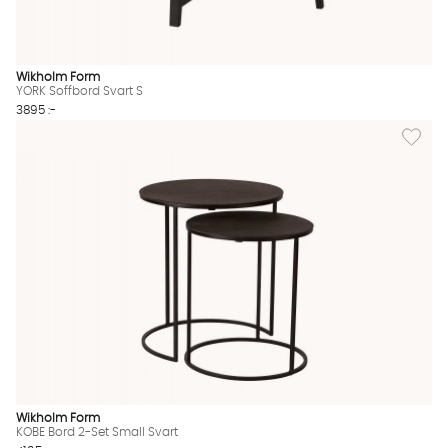
Wikholm Form
YORK Soffbord Svart S
3895 :-
Lägg til
Wikholm Form
KOBE Bord 2-Set Small Svart