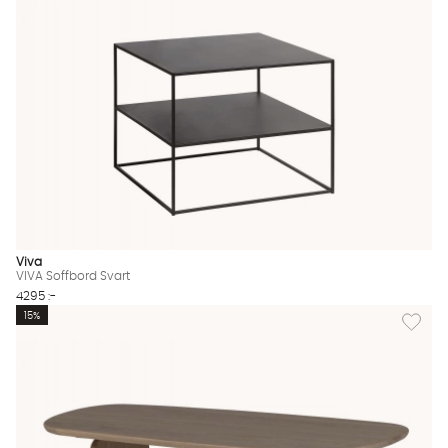
Viva
VIVA Soffbord Svart
4295 :-
Lägg til
15%