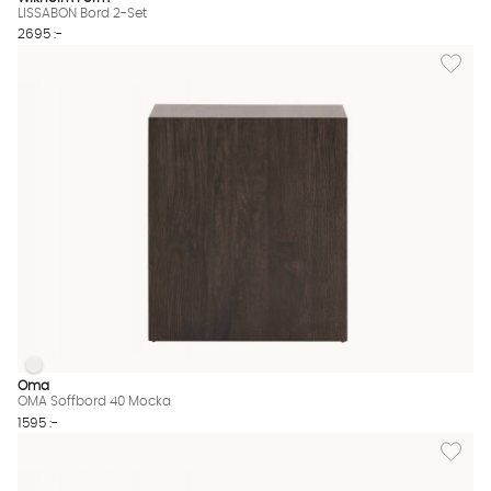
LISSABON Bord 2-Set
2695 :-
Lägg til
OMA Soffbord 40 Mocka
OMA Soffbord 40 Mocka Finns även i dessa färger:
Oma
OMA Soffbord 40 Mocka
1595 :-
Lägg til