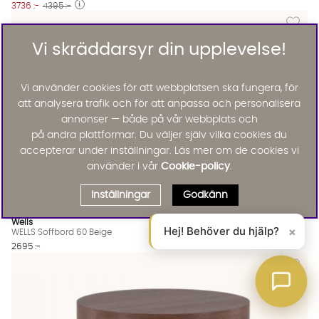
3736 :-
4395 :-
Lägg til
Vi skräddarsyr din upplevelse!
Vi använder cookies för att webbplatsen ska fungera, för
att analysera trafik och för att anpassa och personalisera
annonser — både på vår webbplats och
på andra plattformar. Du väljer själv vilka cookies du
accepterar under inställningar. Läs mer om de cookies vi
använder i vår
Cookie-policy
.
Inställningar
Godkänn
Wells
Hej! Behöver du hjälp?
×
WELLS Soffbord 60 Beige
2695 :-
Lägg til