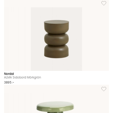
Lägg til
Nordal
ALMA Sidobord Mörkgrön
3895 :-
Lägg til