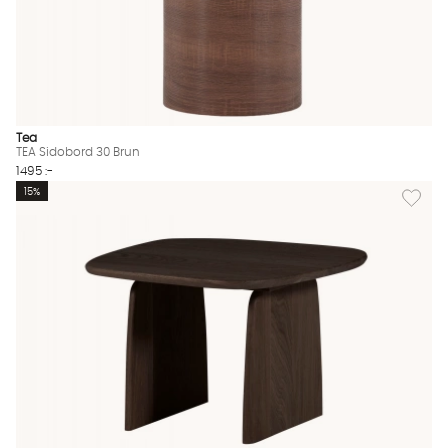
Tea
TEA Sidobord 30 Brun
1495 :-
Lägg til
15%