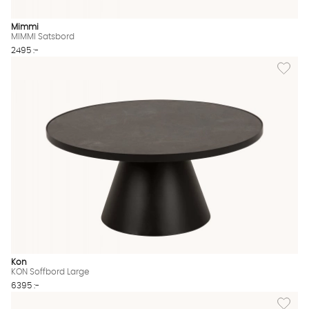
Mimmi
MIMMI Satsbord
2495 :-
Lägg til
Kon
KON Soffbord Large
6395 :-
Lägg til