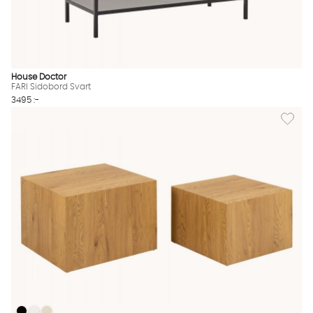
House Doctor
FARI Sidobord Svart
3495 :-
Lägg til