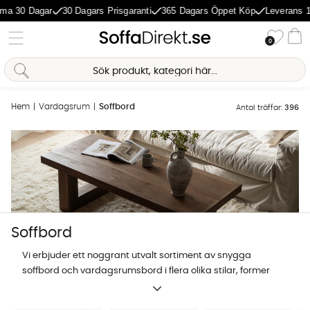
Dagar
30 Dagars Prisgaranti
365 Dagars Öppet Köp
Leverans 1-5 Dag
Önske
0
Va
Hem
Vardagsrum
Soffbord
Antal träffar:
396
Soffbord
Vi erbjuder ett noggrant utvalt sortiment av snygga
soffbord och vardagsrumsbord i flera olika stilar, former
och färger. Är du ute efter ett
runt
, lågt eller litet soffbord?
Sofia Direkt
Oavsett så kan du lätt hitta en modell som passar i just
AI-assistent