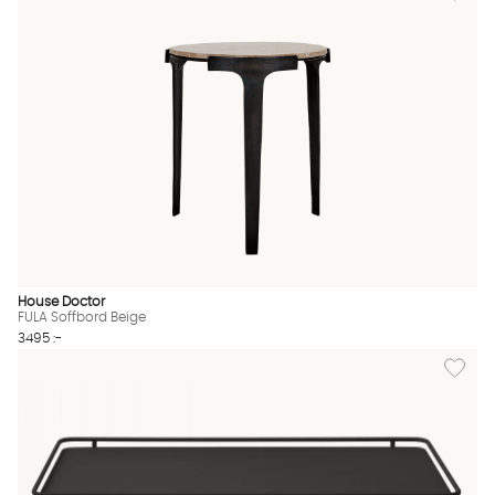
House Doctor
FULA Soffbord Beige
3495 :-
Lägg til