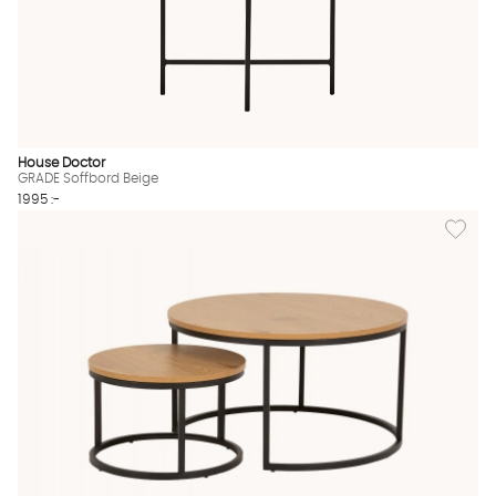
House Doctor
GRADE Soffbord Beige
1995 :-
Lägg til