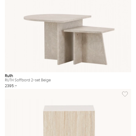
Ruth
RUTH Soffbord 2-set Beige
2395 :-
Lägg til