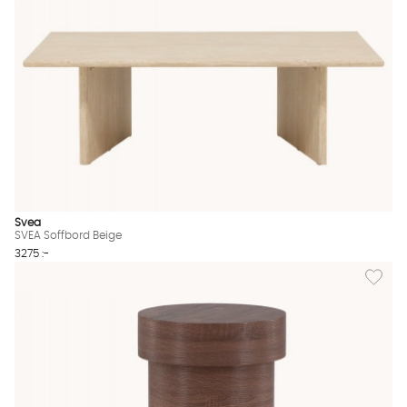
Svea
SVEA Soffbord Beige
3275 :-
Lägg til