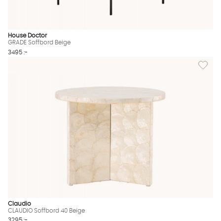
House Doctor
GRADE Soffbord Beige
3495 :-
Lägg til
Claudio
CLAUDIO Soffbord 40 Beige
3295 :-