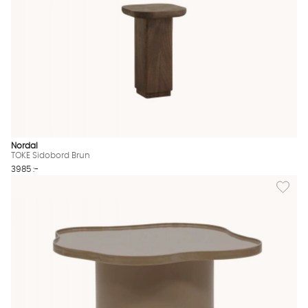
Nordal
TOKE Sidobord Brun
3985 :-
Lägg til