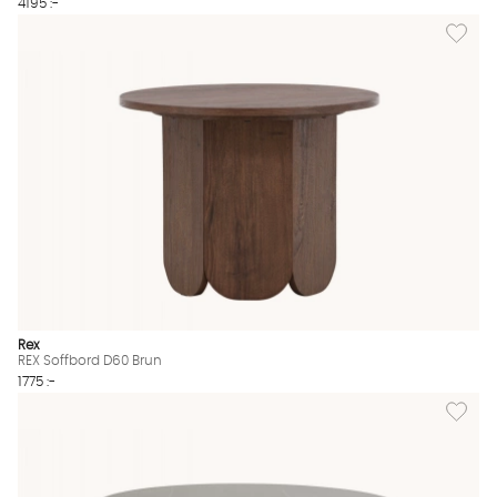
4195 :-
Lägg til
Rex
REX Soffbord D60 Brun
1775 :-
Lägg till