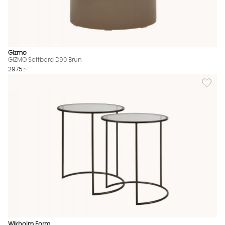
Gizmo
GIZMO Soffbord D90 Brun
2975 :-
Lägg til
Wikholm Form