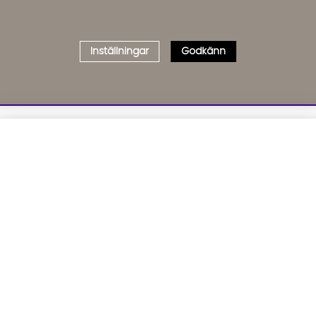
Inställningar
Godkänn
Välj delbetalning
Qliro
· Fast månadsbelopp
01. INFORMATION
02. BR
Produktpris
Om oss
Affil
Kundservice
Bädd
Representativt exempel
Leveranser
Cook
Köpvillkor
GDP
Att låna kostar pengar!