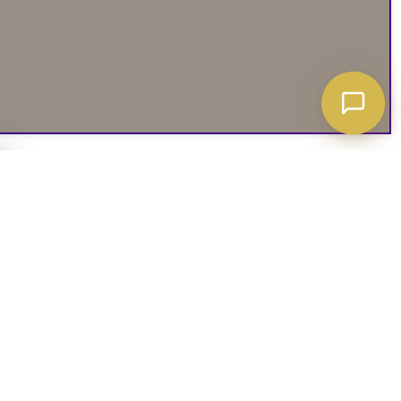
A ATT VETA
03. SOCIALA MEDIER
iates
Instagram
soffguide
Facebook
iepolicy
Pinterest
R