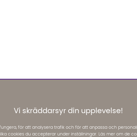
Vi skräddarsyr din upplevelse!
fungera, för att analysera trafik och för att anpassa och perso
 vilka cookies du accepterar under inställningar. Läs mer om de co