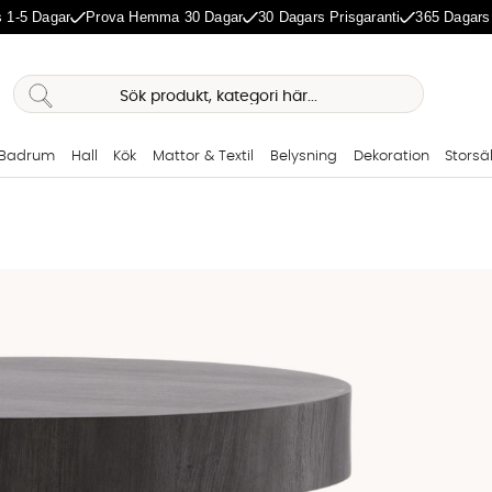
 1-5 Dagar
Prova Hemma 30 Dagar
30 Dagars Prisgaranti
365 Dagars
Badrum
Hall
Kök
Mattor & Textil
Belysning
Dekoration
Storsä