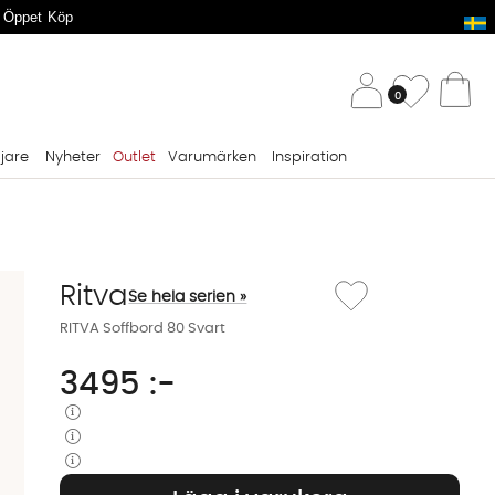
 Öppet Köp
/ 
Önskelis
0
Va
ljare
Nyheter
Outlet
Varumärken
Inspiration
Lägg till i önskelista: RI
Ritva
Se hela serien »
RITVA Soffbord 80 Svart
3495
:-