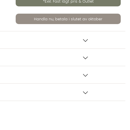
*Exkl. Fast lågt pris & Outlet
Handla nu, betala i slutet av oktober