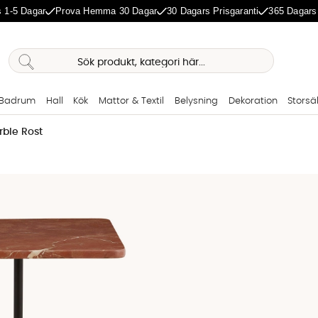
 1-5 Dagar
Prova Hemma 30 Dagar
30 Dagars Prisgaranti
365 Dagars
Badrum
Hall
Kök
Mattor & Textil
Belysning
Dekoration
Storsä
ble Rost