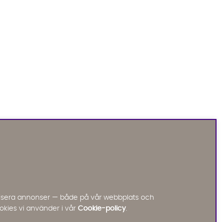
Sofia Direkt
AI-assistent
Vi använder AI för att svara på dina frågor.
Konversationen sparas i upp till 24 timmar för att
kunna hjälpa dig. Vi delar inte dina uppgifter med
tredje part. Läs mer i vår integritetspolicy.
Jag godkänner att konversationen sparas
nalisera annonser — både på vår webbplats och
Starta chatten
okies vi använder i vår
Cookie-policy
.