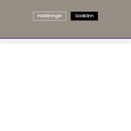
Inställningar
Godkänn
Välj delbetalning
Qliro
· Fast månadsbelopp
01. INFORMATION
02. BR
Produktpris
Om oss
Affil
Kundservice
Bädd
Representativt exempel
Leveranser
Cook
Köpvillkor
GDP
Att låna kostar pengar!
Om du inte kan betala tillbaka skulden i tid
Inredningshjälp
GPSR