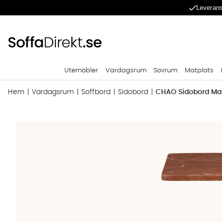
Leverans
Utemöbler
Vardagsrum
Sovrum
Matplats
Hem
Vardagsrum
Soffbord
Sidobord
CHAO Sidobord Mar
Produktbilder CHAO Sidobord Marble Rost