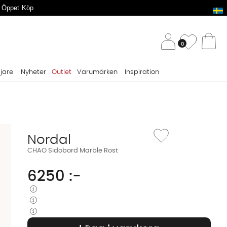
 Öppet Köp
/ 
Önskelis
0
Va
ljare
Nyheter
Outlet
Varumärken
Inspiration
Lägg till i önskelista: 
Nordal
CHAO Sidobord Marble Rost
6250
:-