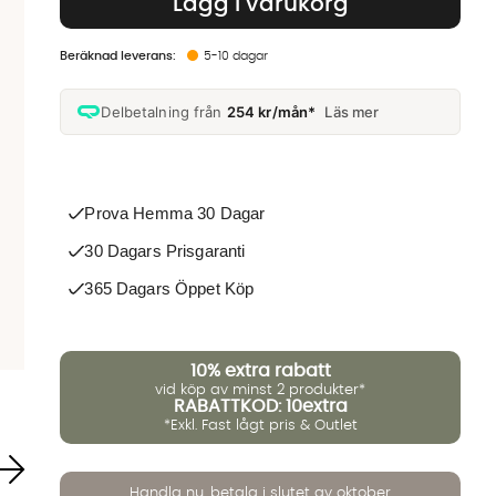
Lägg i varukorg
5-10 dagar
Delbetalning från
254 kr/mån*
Läs mer
Prova Hemma 30 Dagar
30 Dagars Prisgaranti
365 Dagars Öppet Köp
10%
extra rabatt
vid köp av minst 2 produkter*
RABATTKOD: 10extra
*Exkl. Fast lågt pris & Outlet
Handla nu, betala i slutet av oktober