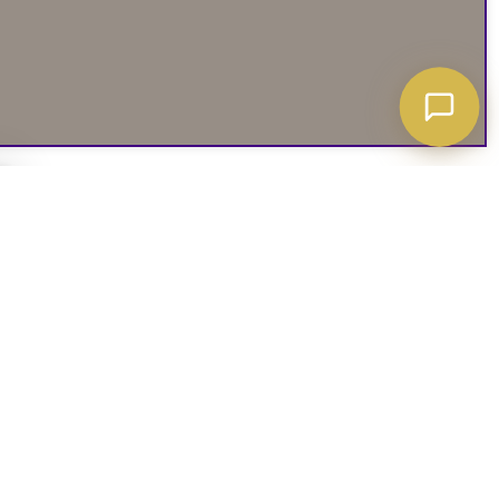
A ATT VETA
03. SOCIALA MEDIER
iates
Instagram
soffguide
Facebook
iepolicy
Pinterest
R
TikTok