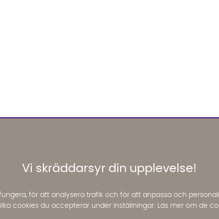
Vi skräddarsyr din upplevelse!
fungera, för att analysera trafik och för att anpassa och perso
 vilka cookies du accepterar under inställningar. Läs mer om de co