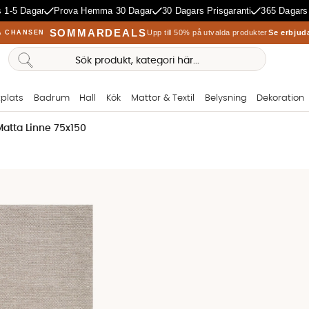
 1-5 Dagar
Prova Hemma 30 Dagar
30 Dagars Prisgaranti
365 Dagars
SOMMARDEALS
Upp till 50% på utvalda produkter
Se erbjud
A CHANSEN
plats
Badrum
Hall
Kök
Mattor & Textil
Belysning
Dekoration
atta Linne 75x150