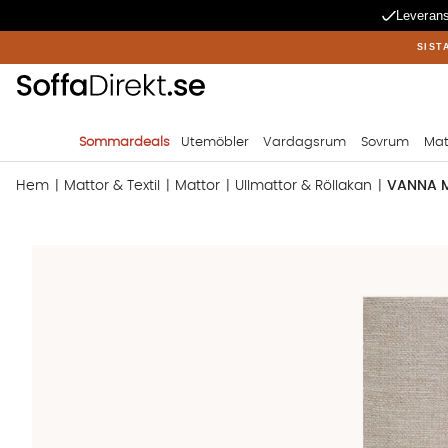
Leverans
SIST
Sommardeals
Utemöbler
Vardagsrum
Sovrum
Mat
Hem
Mattor & Textil
Mattor
Ullmattor & Röllakan
VANNA M
Produktbilder VANNA Matta Linne 75x150