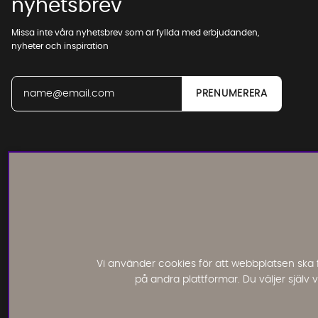
nyhetsbrev
Missa inte våra nyhetsbrev som är fyllda med erbjudanden,
nyheter och inspiration
Läs och lämna kundomdömen:
Vi använder cookies för att webbplatsen ska 
på andra plattformar. Du väljer själv