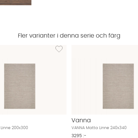
Fler varianter i denna serie och färg
VANNA Matta Linne 160x230
Lägg till i önskelista: VANNA Matta Linne 200
Vanna
Linne 200x300
VANNA Matta Linne 240x340
3295 :-