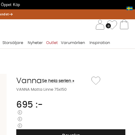
 Öppet Köp
andet
/ 
Önskelis
0
Va
Storsäljare
Nyheter
Outlet
Varumärken
Inspiration
Lägg till i önskelista: V
Vanna
Se hela serien »
VANNA Matta Linne 75x150
695
:-