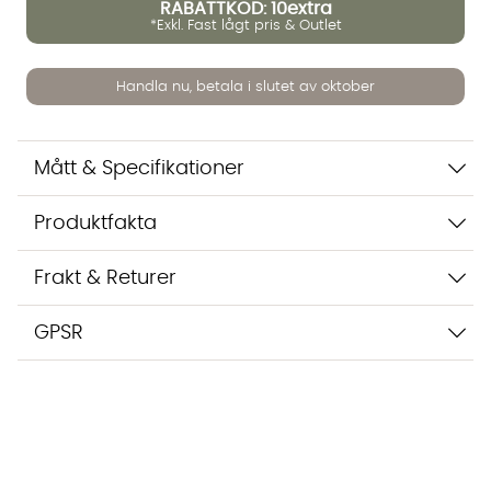
RABATTKOD: 10extra
*Exkl. Fast lågt pris & Outlet
Vi använder AI för att svara på dina frågor. Konversationen
sparas i upp till 24 timmar för att kunna hjälpa dig. Vi delar
Handla nu, betala i slutet av oktober
inte dina uppgifter med tredje part. Läs mer i vår
integritetspolicy.
Jag godkänner att konversationen sparas
Mått & Specifikationer
Starta chatten
Produktfakta
Frakt & Returer
GPSR