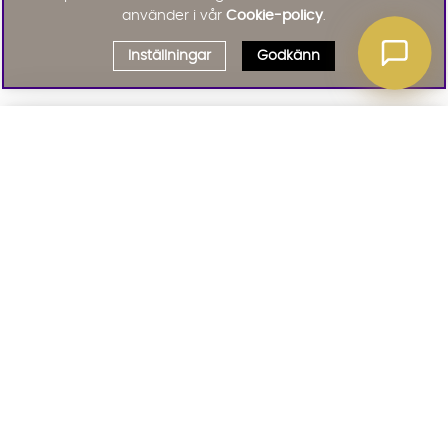
använder i vår
Cookie-policy
.
Inställningar
Godkänn
Välj delbetalning
Qliro
· Fast månadsbelopp
Signa upp till vårt nyhetsbrev
Produktpris
Missa inte våra nyhetsbrev som är fyllda med erbjudanden, nyheter
och inspiration
Representativt exempel
Att låna kostar pengar!
01. INFORMATION
Om du inte kan betala tillbaka skulden i tid
riskerar du en betalningsanmärkning. Det kan
leda till svårigheter att få hyra bostad,
teckna abonnemang och få nya lån. För stöd,
02. BRA ATT VETA
vänd dig till budget- och skuldrådgivningen i