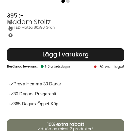
395
:-
Madam Stoltz
TUFTED Matta 60x90 Grön
Lägg i varukorg
1-5 arbetsdagar
Få kvar i lager!
Prova Hemma 30 Dagar
30 Dagars Prisgaranti
365 Dagars Öppet Köp
10%
extra rabatt
vid köp av minst 2 produkter*